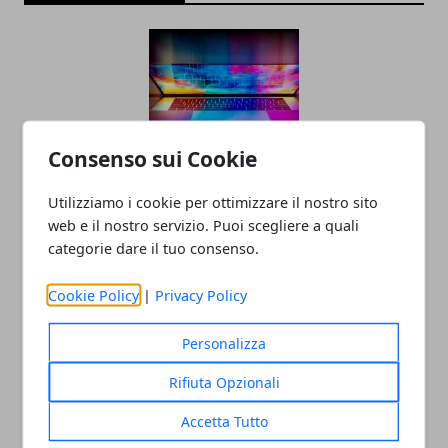
Consenso sui Cookie
Utilizziamo i cookie per ottimizzare il nostro sito
Tecnologia e innovazione sociale: un
web e il nostro servizio. Puoi scegliere a quali
rapporto in crescita
categorie dare il tuo consenso.
18/07/2025
Cookie Policy
|
Privacy Policy
Personalizza
Rifiuta Opzionali
Accetta Tutto