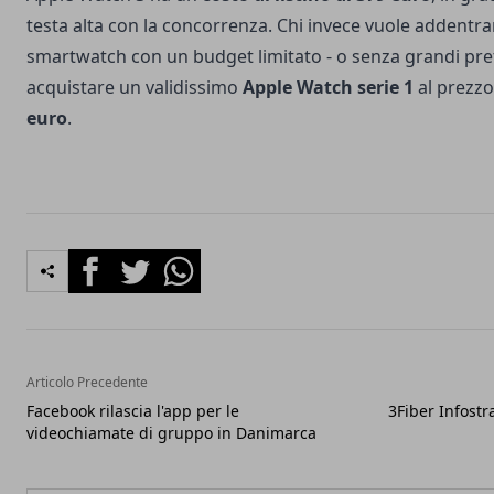
testa alta con la concorrenza. Chi invece vuole addentr
smartwatch con un budget limitato - o senza grandi pre
acquistare un validissimo
Apple Watch serie 1
al prezzo
euro
.
Facebook
Twitter
Whatsapp
Articolo Precedente
Facebook rilascia l'app per le
3Fiber Infostr
videochiamate di gruppo in Danimarca