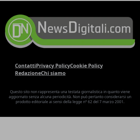
Contatti
Privacy Policy
Cookie Policy
Redazione
Chi siamo
Questo sito non rappresenta una testata giornalistica in quanto viene
aggiornato senza alcuna periodicità. Non può pertanto considerarsi un
prodotto editoriale ai sensi della legge n° 62 del 7 marzo 2001.