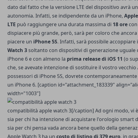
dato dal fatto che la versione LTE del dispositivo avrà un
autonomia. Infatti, se indipendente da un iPhone,
Apple
LTE
può raggiungere una durata massima di
18 ore
con 
dispiacere più grande, però, sarà per coloro che ancora 
piacere un
iPhone 5S
. Infatti, sarà possibile accoppiare 
Watch 3
soltanto con dispositivi di generazione uguale 
iPhone 6 e con almeno la
prima release di iOS 11
(o sup
che, se avevate intenzione di sostituire il vostro vecchi
possessori di iPhone 5S, dovrete contemporaneamente
un iPhone 6. [caption id="attachment_183339" align="al
width="1003"]
compatibilità apple watch 3[/caption] Ad ogni modo, vi 
sia per chi ha intenzione di acquistare l'orologio smart 
sia per chi pensa vada ancora bene quello della genera
Apple Watch 3 ha un
costo di listino di 379 euro
, in gr