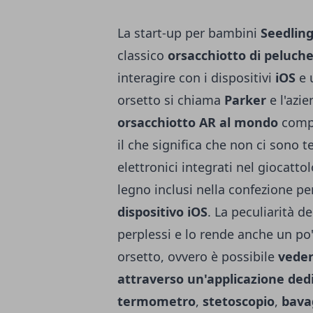
La start-up per bambini
Seedlin
classico
orsacchiotto di peluch
interagire con i dispositivi
iOS
e u
orsetto si chiama
Parker
e l'azie
orsacchiotto AR al mondo
comp
il che significa che non ci sono te
elettronici integrati nel giocatto
legno inclusi nella confezione p
dispositivo iOS
. La peculiarità d
perplessi e lo rende anche un po
orsetto, ovvero è possibile
vedere
attraverso un'applicazione ded
termometro
,
stetoscopio
,
bavag