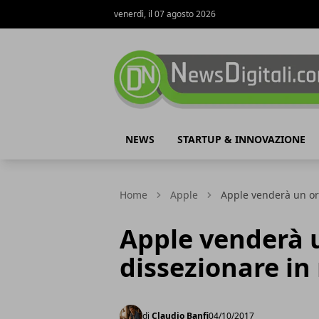
venerdì, il 07 agosto 2026
NewsDigitali.com
NEWS
STARTUP & INNOVAZIONE
Home
Apple
Apple venderà un or
Apple venderà 
dissezionare in
di
Claudio Banfi
04/10/2017