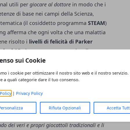
onal utili per
giocare al dottore
in modo che i
etenze di base nei campi della Scienza,
Matematica (il cosiddetto programma
STEAM
)
ing afferma che ogni volta che una malattia
ne risolto i
livelli di felicità di Parker
nzioni AR
che possono essere visualizzate
enso sui Cookie
amata una
fotocamera magica
sull'app. Le
ruzione di un giardino sottomarino
o di
amo i cookie per ottimizzare il nostro sito web e il nostro servizio.
oca con Parker più saranno le funzioni
re a quali categorie dare il tuo consenso.
 sono presenti moltissime
esperienze in-
Policy
|
Privacy Policy
tuare un checkup utilizzando il
3D Touch
per
ri più profondi e testare la capacità
Personalizza
Rifiuta Opzionali
Accetta Tut
onteggiare un
virus gastrico
debellando i
 dei veri e propri giocattoli tradizionali e li