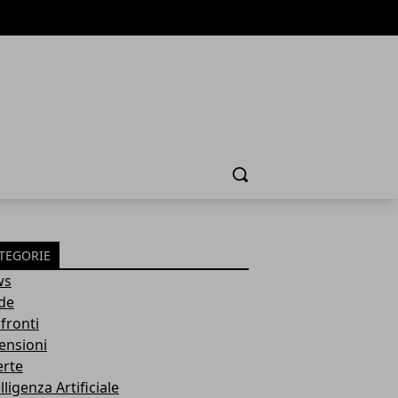
Cerca
TEGORIE
ws
de
fronti
ensioni
erte
lligenza Artificiale