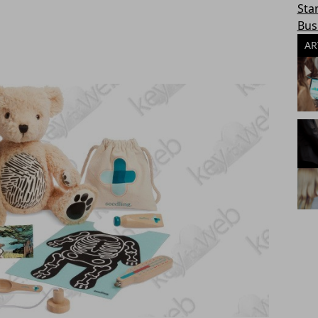
Sta
Bus
AR