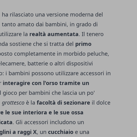
g
ha rilasciato una versione moderna del
e
tanto amato dai bambini, in grado di
tilizzare la
realtà aumentata
. Il tenero
nda sostiene che si tratta del
primo
osto completamente in morbido peluche,
lecamere, batterie o altri dispositivi
lo: i bambini possono utilizzare accessori in
er
interagire con l'orso tramite un
el gioco per bambini che lascia un po'
'
grottesco
è la
facoltà di sezionare
il dolce
 le sue interiora e le sue ossa
icata
. Gli accessori includono un
lini a raggi X
, un
cucchiaio
e una