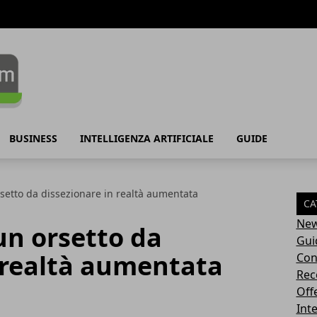
BUSINESS
INTELLIGENZA ARTIFICIALE
GUIDE
setto da dissezionare in realtà aumentata
CA
Ne
un orsetto da
Gui
 realtà aumentata
Con
Rec
Off
Inte