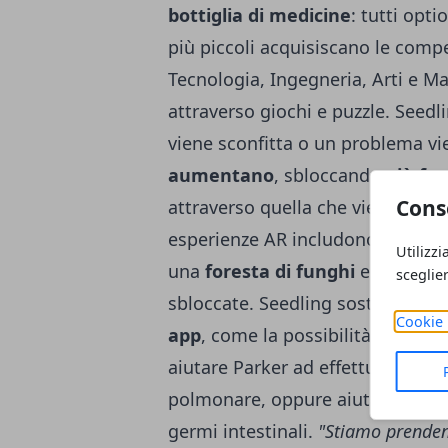
bottiglia di medicine
: tutti opti
più piccoli acquisiscano le comp
Tecnologia, Ingegneria, Arti e 
attraverso giochi e puzzle. Seedl
viene sconfitta o un problema vie
aumentano
, sbloccando
più fu
Cons
attraverso quella che viene chi
esperienze AR includono la
cost
Utilizzi
una
foresta di funghi
e più si gi
sceglie
sbloccate. Seedling sostiene che
Cookie 
app
, come la possibilità di effet
aiutare Parker ad effettuare respi
polmonare, oppure aiutarlo a fr
germi intestinali.
"Stiamo prendendo