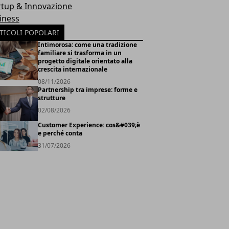
rtup & Innovazione
iness
TICOLI POPOLARI
Intimorosa: come una tradizione
familiare si trasforma in un
progetto digitale orientato alla
crescita internazionale
08/11/2026
Partnership tra imprese: forme e
strutture
02/08/2026
Customer Experience: cos&#039;è
e perché conta
31/07/2026