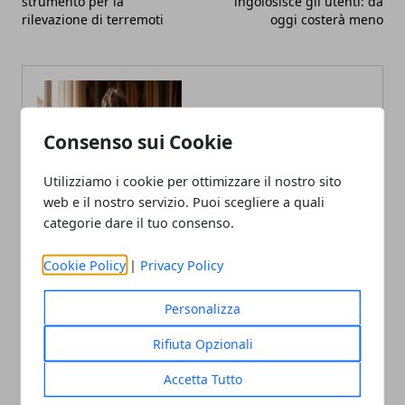
strumento per la
ingolosisce gli utenti: da
rilevazione di terremoti
oggi costerà meno
Consenso sui Cookie
Utilizziamo i cookie per ottimizzare il nostro sito
Claudio Banfi
web e il nostro servizio. Puoi scegliere a quali
Laureato in Informatica scrive con
categorie dare il tuo consenso.
passione notizie dal mondo della
tecnologia portando in Italia le
ultime novità dal mondo.
Cookie Policy
|
Privacy Policy
Personalizza
Rifiuta Opzionali
Accetta Tutto