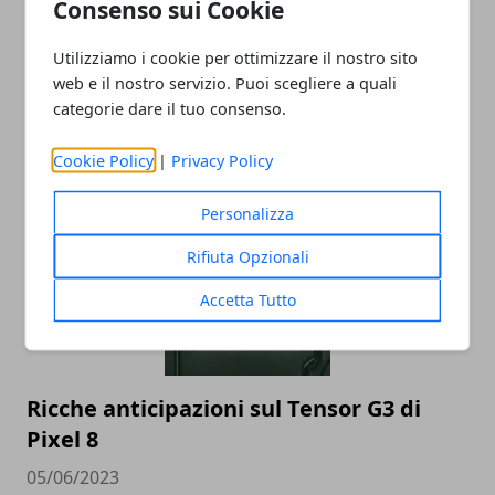
Consenso sui Cookie
Utilizziamo i cookie per ottimizzare il nostro sito
web e il nostro servizio. Puoi scegliere a quali
categorie dare il tuo consenso.
Cookie Policy
|
Privacy Policy
ARTICOLI CORRELATI
Personalizza
Rifiuta Opzionali
Accetta Tutto
Ricche anticipazioni sul Tensor G3 di
Pixel 8
05/06/2023