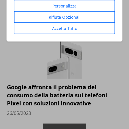
Personalizza
Ricche anticipazioni sul Tensor G3 di
Pixel 8
Rifiuta Opzionali
05/06/2023
Accetta Tutto
Google affronta il problema del
consumo della batteria sui telefoni
Pixel con soluzioni innovative
26/05/2023