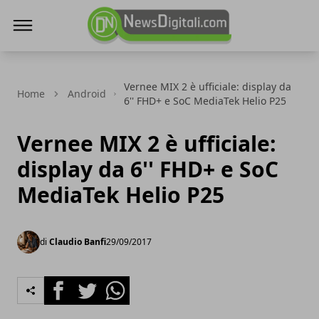
NewsDigitali.com
Vernee MIX 2 è ufficiale: display da
Home
Android
6'' FHD+ e SoC MediaTek Helio P25
Vernee MIX 2 è ufficiale:
display da 6'' FHD+ e SoC
MediaTek Helio P25
di
Claudio Banfi
29/09/2017
Facebook
Twitter
Whatsapp