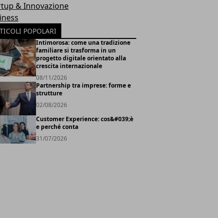
rtup & Innovazione
iness
TICOLI POPOLARI
Intimorosa: come una tradizione
familiare si trasforma in un
progetto digitale orientato alla
crescita internazionale
08/11/2026
Partnership tra imprese: forme e
strutture
02/08/2026
Customer Experience: cos&#039;è
e perché conta
31/07/2026