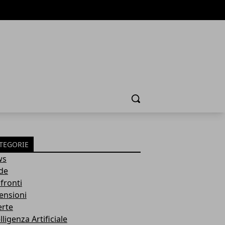
Cerca
TEGORIE
ws
de
fronti
ensioni
erte
lligenza Artificiale