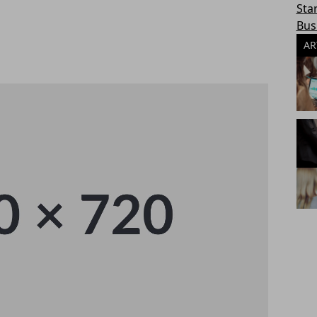
Sta
Bus
AR