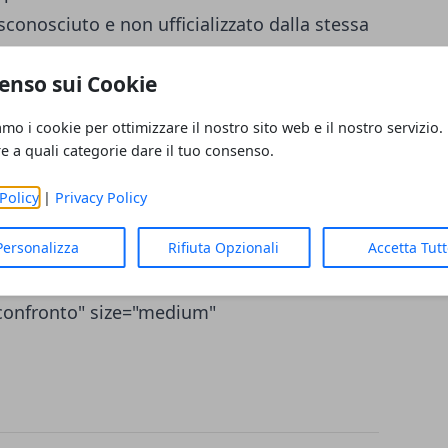
conosciuto e non ufficializzato dalla stessa
iara anche in rapporto al fatto che la
enso sui Cookie
flagship della Mela, appunto quasi l’1%
 rappresenta un dato ancora più importante
amo i cookie per ottimizzare il nostro sito web e il nostro servizio.
 è rapportata ad un numero di iPhone
re a quali categorie dare il tuo consenso.
uindi con numeri relativi e assoluti sempre
Policy
|
Privacy Policy
 iniziale di pezzi del nuovo modello
i numeri che prossimamente potrebbero
Personalizza
Rifiuta Opzionali
Accetta Tut
allery td_select_gallery_slide="slide"
 confronto" size="medium"