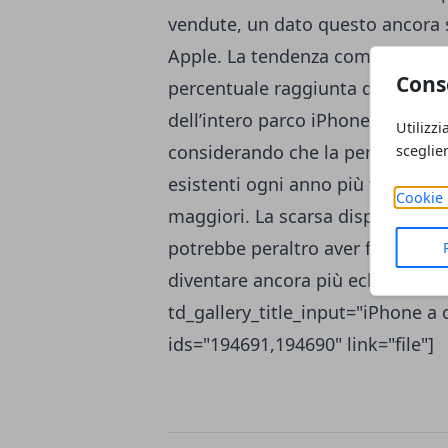
vendute, un dato questo ancora s
Apple. La tendenza comunque è ch
Cons
percentuale raggiunta dal nuovo 
dell’intero parco iPhone attivo,
Utilizzi
considerando che la percentuale
sceglie
esistenti ogni anno più vasto e q
Cookie 
maggiori. La scarsa disponibilità
potrebbe peraltro aver frenato 
diventare ancora più eclatanti. [g
td_gallery_title_input="iPhone a
ids="194691,194690" link="file"]