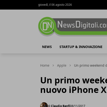
giovedì, il 06 agosto 2026
NewsDigitali.com
NEWS
STARTUP & INNOVAZIONE
Home
Apple
Un primo weekend da
Un primo weeke
nuovo iPhone X
di
Claudio Banfi
08/11/2017