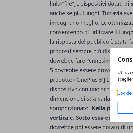
link="file"] I dispositivi dotati di
anche se più lunghi. Tuttavia av
impugnano meglio. Le ottimizzazi
consentendo di utilizzare il lun
la risposta del pubblico è stata 
proposti sempre più dispositivi 
Cons
dovrebbe fare l'ennesimo parso 
5 dovrebbe essere provvisto di un
Utilizzi
prodotto='OnePlus 5'] Le nuove 
sceglie
dispositivo con uno schermo dav
Cookie 
dimensione si stia parlando, ma
sproporzionato.
Nella parte pos
verticale. Sotto essa ecco il let
dovrebbe poi essere dotato di u