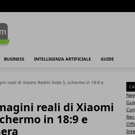
BUSINESS
INTELLIGENZA ARTIFICIALE
GUIDE
ini reali di Xiaomi Redmi Note 5, schermo in 18:9 e
CA
a
Ne
Gui
magini reali di Xiaomi
Con
chermo in 18:9 e
Rec
Off
mera
Inte