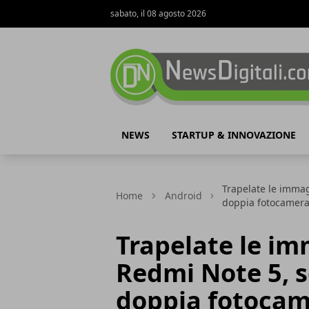
sabato, il 08 agosto 2026
NewsDigitali.com
NEWS
STARTUP & INNOVAZIONE
Trapelate le immag
Home
Android
doppia fotocamer
Trapelate le im
Redmi Note 5, s
doppia fotoca