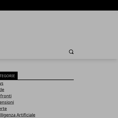
Cerca
TEGORIE
ws
de
fronti
ensioni
erte
lligenza Artificiale