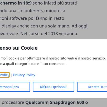
schermo in 18:9
sono infatti più stretti
endo una circonferenza minore si
oni software poi fanno in resto
go display anche con una sola mano. Ad oggi
favorevole. Nel corso del 2018 verranno
di questo tipo. Anche la concorrenza cinese
enso sui Cookie
e oltre
OnePlus 6
anche Xiaomi Redmi Note
 display di questo tipo. [trovaprezzi
amo i cookie per ottimizzare il nostro sito web e il nostro servizio.
immagini trapelate mostrano infatti un
re a quali categorie dare il tuo consenso.
vero enorme. Non è ancora chiaro di che
Policy
|
Privacy Policy
 le immagini mostrano davvero un pannello
teriore è poi presente la dual camera
Personalizza
Rifiuta Opzionali
Accetta Tut
tore di impronte digitali
. Il dispositivo
n processore
Qualcomm Snapdragon 600 o