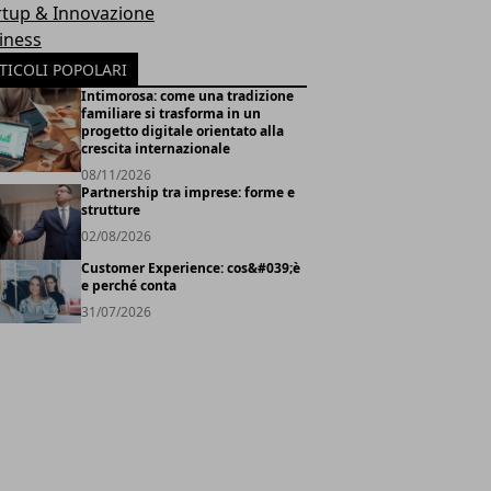
rtup & Innovazione
iness
TICOLI POPOLARI
Intimorosa: come una tradizione
familiare si trasforma in un
progetto digitale orientato alla
crescita internazionale
08/11/2026
Partnership tra imprese: forme e
strutture
02/08/2026
Customer Experience: cos&#039;è
e perché conta
31/07/2026