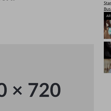
Sta
Bus
AR