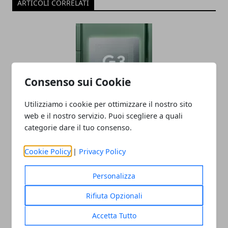
ARTICOLI CORRELATI
Consenso sui Cookie
Utilizziamo i cookie per ottimizzare il nostro sito
Ricche anticipazioni sul Tensor G3 di
web e il nostro servizio. Puoi scegliere a quali
Pixel 8
categorie dare il tuo consenso.
05/06/2023
Cookie Policy
|
Privacy Policy
Personalizza
Rifiuta Opzionali
Accetta Tutto