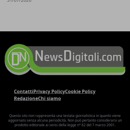
Contatti
Privacy Policy
Cookie Policy
Redazione
Chi siamo
Questo sito non rappresenta una testata giornalistica in quanto viene
aggiornato senza alcuna periodicità. Non può pertanto considerarsi un
prodotto editoriale ai sensi della legge n° 62 del 7 marzo 2001.