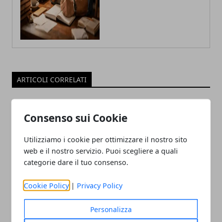
ARTICOLI CORRELATI
Consenso sui Cookie
Utilizziamo i cookie per ottimizzare il nostro sito
web e il nostro servizio. Puoi scegliere a quali
categorie dare il tuo consenso.
Cookie Policy
|
Privacy Policy
Ricche anticipazioni sul Tensor G3 di
Pixel 8
Personalizza
05/06/2023