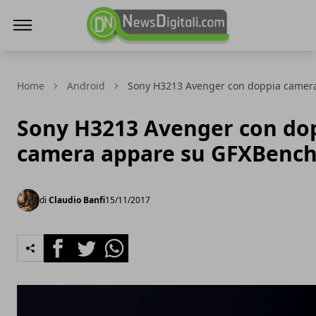
NewsDigitali.com
Home
Android
Sony H3213 Avenger con doppia camer
Sony H3213 Avenger con do
camera appare su GFXBenc
di
Claudio Banfi
15/11/2017
Facebook
Twitter
Whatsapp