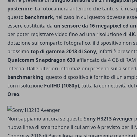
anche presente un
singolo sensore da 21 megapixel p
posteriore
. La fotocamera anteriore che tanto si è resa
questo
benchmark
, nel caso in cui questo dovesse ess
essere costituita da
un sensore da 16 megapixel ed un
per poter registrare video fino ad una risoluzione di
4K
dotazione sul comparto fotografico, il dispositivo non s
prossimo
top di gamma 2018 di Sony
, infatti è presen
Qualcomm Snapdragon 630
affiancato da 4 GB di RAM
interna. Dalle ulteriori informazioni presenti sulla sche
benchmarking
, questo dispositivo è fornito di un ampio
con risoluzione
FullHD (1080p)
, tutta la connettività de
Oreo
.
Non sappiamo ancora se questo S
ony H3213 Avenger
p
nuova linea di smartphone
il cui arrivo è previsto per il
M
Congress 2018
di Barcellona, ma sicuramente maggiori 