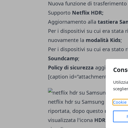
Nuova funzione di trasferimento 
Supporto
Netflix HDR;
Aggiornamento alla
tastiera S
Per i dispositivi su cui era stata
nuovamente la
modalità Kids
;
Per i dispositivi su cui era stato
Soundcamp
;
Policy di sicurezza
aggiornate;
Cons
[caption id="attachment_186588"
Utilizzi
sceglie
netflix hdr su Samsung Galaxy T
Cookie 
riportata, dopo questo
nuovo ag
visualizzata l'icona
HDR
tra le in