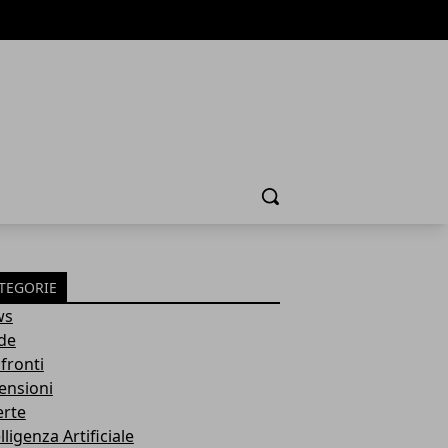
Cerca
TEGORIE
ws
de
fronti
ensioni
erte
lligenza Artificiale