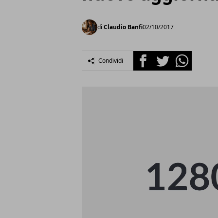
di
Claudio Banfi
02/10/2017
Facebook
Twitter
Whatsapp
Condividi