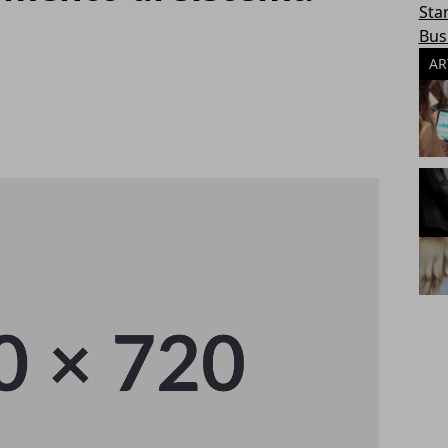
Sta
Bus
AR