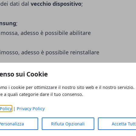
dei dati dal
vecchio dispositivo
;
amsung
;
 rimossa, adesso è possibile abilitare
 rimosso, adesso è possibile reinstallare
enso sui Cookie
 align="aligncenter" width="2048"]
amo i cookie per ottimizzare il nostro sito web e il nostro servizio.
re a quali categorie dare il tuo consenso.
ab S3[/caption] Come da immagine sotto
Policy
|
Privacy Policy
giornamento di sistema
, verrà
Personalizza
Rifiuta Opzionali
Accetta Tut
formazioni dei vari titoli che si andranno a