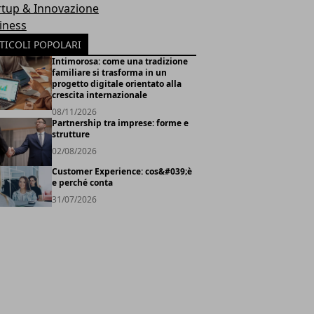
rtup & Innovazione
iness
TICOLI POPOLARI
Intimorosa: come una tradizione
familiare si trasforma in un
progetto digitale orientato alla
crescita internazionale
08/11/2026
Partnership tra imprese: forme e
strutture
02/08/2026
Customer Experience: cos&#039;è
e perché conta
31/07/2026