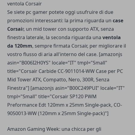
ventola Corsair
Se siete pc gamer potete oggi usufruire di due
promozioni interessanti: la prima riguarda un
case
Corsai
r, un mid tower con supporto ATX, senza
finestra laterale, la seconda riguarda una
ventola
da 120mm
, sempre firmata Corsair, per migliorare il
vostro flusso di aria all'interno del case. [amazonjs
asin="B006I2H0YS" locale="IT" tmpl="Small"
title="Corsair Carbide CC-9011014-WW Case per PC
Mid Tower ATX, Compatto, Nero, 300R, Senza
Finestra"] [amazonjs asin="B00C249PUI" locale="IT"
tmpl="Small" title="Corsair SP120 PWM
Preformance Edt 120mm x 25mm Single-pack, CO-
9050013-WW (120mm x 25mm Single-pack)"]
Amazon Gaming Week: una chicca per gli