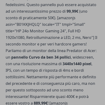
fedelissimi. Questo pannello può essere acquistato
ad un interessantissimo prezzo di
99,99€
(uno
sconto di praticamente 50€). [amazonjs
asin="B01KKJHQLQ" locale="IT" tmpl="Small"
title="HP 24o Monitor Gaming 24", Full HD
1920x1080, Retroilluminazione a LED, 2 ms, Nero"] Il
secondo monitor e per veri hardcore gamers!
Parliamo di un monitor della linea Predator di Acer:
un
pannello Curvo da ben 34 pollici
, widescreen,
con una risoluzione massima di
3440x1440 pixel
,
IPS, con un tempo di risposta di 4ms e bordi
sottilissimi. Nettamente più performante e definito
del precedente e di conseguenza più caro, ma non
per questo sottoposto ad uno sconto meno
interessante! Risparmierete quasi 400€ e potrà
essere vostro a
889,99€
! [amazonjs