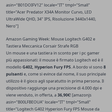
asin="B01DOIFV12" locale="IT" tmpl="Small"
title="Acer Predator X34A Monitor Curvo, LED
UltraWide QHD, 34" IPS, Risoluzione 3440x1440,
Nero"]
Amazon Gaming Week: Mouse Logitech G402 e
Tastiera Meccanica Corsair Strafe RGB
Un mouse e una tastiera in sconto per i pc gamer
più appassionati: il mouse è firmato Logitech ed è il
modello
G402, Hyperion Fury FPS
. A bordo vi sono
8
pulsanti
e, come si evince dal nome, il suo principale
utilizzo è il gioco agli sparatutto in prima persona. Il
dispositivo raggiunge una precisione di 4.000 dpi e
viene venduto, in offerta, a
36,90€
! [amazonjs
asin="B00LFBEOUA" locale="IT" tmpl="Small"
title="Logitech G402 Hyperion Fury FPS Mouse da