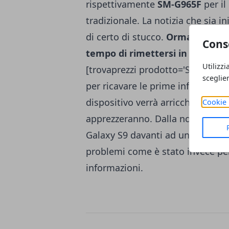
rispettivamente
SM-G965F
per il
tradizionale. La notizia che sia i
di certo di stucco.
Ormai
Samsun
Cons
tempo di rimettersi in carregg
Utilizzi
[trovaprezzi prodotto='Samsung 
sceglie
per ricavare le prime informazio
dispositivo verrà arricchito da c
Cookie 
apprezzeranno. Dalla nostra spe
Galaxy S9 davanti ad un
firmwar
problemi come è stato invece per 
informazioni.