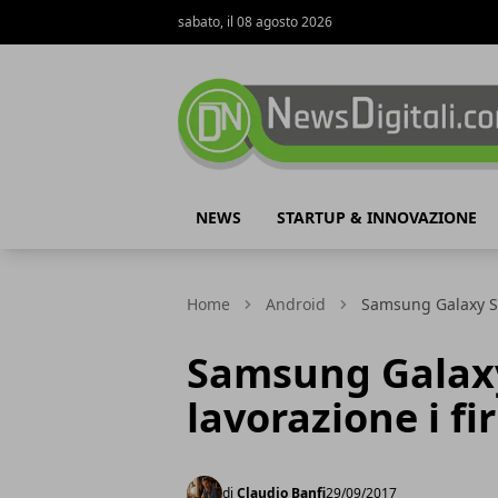
sabato, il 08 agosto 2026
NewsDigitali.com
NEWS
STARTUP & INNOVAZIONE
Home
Android
Samsung Galaxy S9 
Samsung Galaxy 
lavorazione i fi
di
Claudio Banfi
29/09/2017