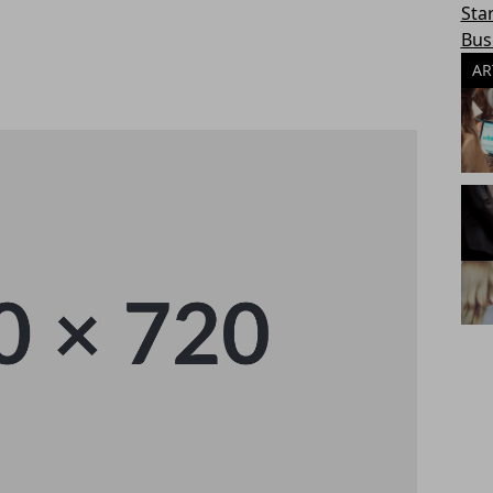
Sta
Bus
AR