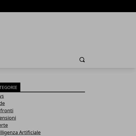
Cerca
TEGORIE
ws
de
fronti
ensioni
erte
lligenza Artificiale