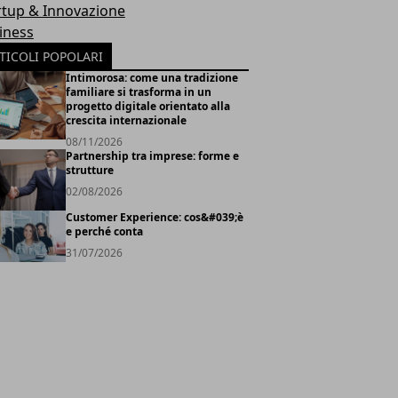
rtup & Innovazione
iness
TICOLI POPOLARI
Intimorosa: come una tradizione
familiare si trasforma in un
progetto digitale orientato alla
crescita internazionale
08/11/2026
Partnership tra imprese: forme e
strutture
02/08/2026
Customer Experience: cos&#039;è
e perché conta
31/07/2026