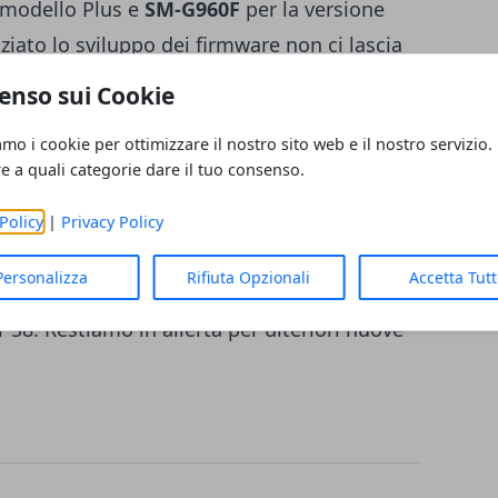
 modello Plus e
SM-G960F
per la versione
niziato lo sviluppo dei firmware non ci lascia
g Galaxy Note 8
è stato rilasciato ed è
enso sui Cookie
iata con un ulteriore top gamma
.
amo i cookie per ottimizzare il nostro sito web e il nostro servizio.
Galaxy Note 8'] Purtroppo è prestissimo
re a quali categorie dare il tuo consenso.
ni utili. Immaginiamo che comunque il
orpose novità che gli utenti certamente
Policy
|
Privacy Policy
riamo invece di ritrovarci con Samsung
Personalizza
Rifiuta Opzionali
Accetta Tut
e molto più maturo
e non pieno di
S8. Restiamo in allerta per ulteriori nuove