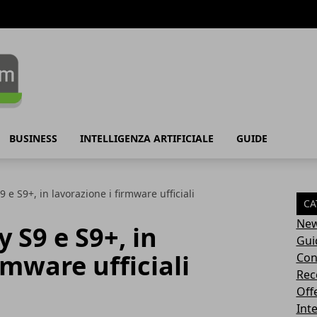
BUSINESS
INTELLIGENZA ARTIFICIALE
GUIDE
e S9+, in lavorazione i firmware ufficiali
CA
Ne
S9 e S9+, in
Gui
rmware ufficiali
Con
Rec
Off
Inte