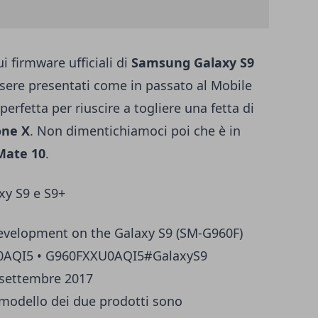
i firmware ufficiali di
Samsung Galaxy S9
essere presentati come in passato al Mobile
rfetta per riuscire a togliere una fetta di
one X
. Non dimentichiamoci poi che è in
Mate 10
.
xy S9 e S9+
evelopment on the Galaxy S9 (SM-G960F)
U0AQI5 • G960FXXU0AQI5
#GalaxyS9
 settembre 2017
 modello dei due prodotti sono