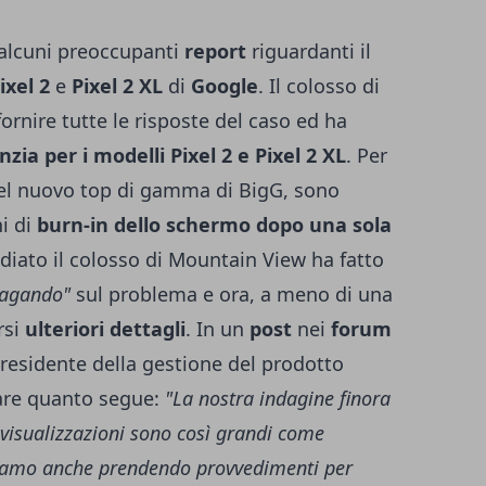
alcuni preoccupanti
report
riguardanti il
ixel 2
e
Pixel 2 XL
di
Google
. Il colosso di
rnire tutte le risposte del caso ed ha
zia per i modelli Pixel 2 e Pixel 2 XL
. Per
del nuovo top di gamma di BigG, sono
i di
burn-in dello schermo dopo una sola
diato il colosso di Mountain View ha fatto
dagando"
sul problema e ora, a meno di una
rsi
ulteriori dettagli
. In un
post
nei
forum
presidente della gestione del prodotto
are quanto segue:
"La nostra indagine finora
e visualizzazioni sono così grandi come
tiamo anche prendendo provvedimenti per