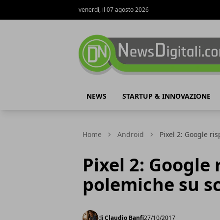
venerdì, il 07 agosto 2026
NewsDigitali.com
NEWS
STARTUP & INNOVAZIONE
Home
Android
Pixel 2: Google r
Pixel 2: Google 
polemiche su s
di
Claudio Banfi
27/10/2017