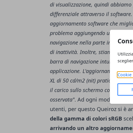
di visualizzazione, quindi abbiamo
differenziale attraverso il software.
aggiornamento software che miglior
problema aggiungendo una nuova di
Cons
navigazione nella parte inferiore d
di inattività. Inoltre, stiamo lavor
Utilizzi
sceglie
barra di navigazione intuitiva per 
applicazione. L'aggiornamento ridu
Cookie 
XL di 50 cd/m2 (nit) praticamente i
il carico sullo schermo con una var
osservata"
. Ad ogni modo, il burn
utenti, per questo Queiroz si è 
della gamma di colori sRGB
sce
arrivando un altro aggiorname