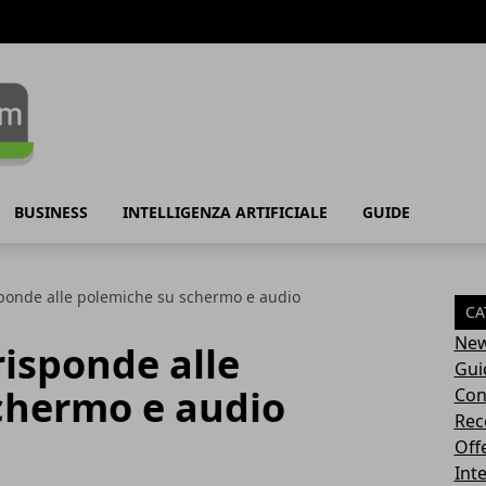
BUSINESS
INTELLIGENZA ARTIFICIALE
GUIDE
isponde alle polemiche su schermo e audio
CA
Ne
risponde alle
Gui
chermo e audio
Con
Rec
Off
Inte