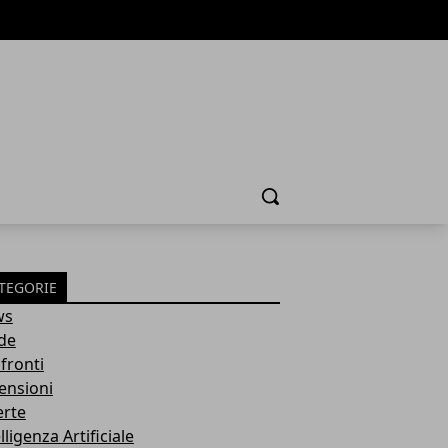
Cerca
TEGORIE
ws
de
fronti
ensioni
erte
lligenza Artificiale