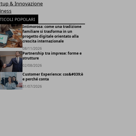
rtup & Innovazione
iness
TICOLI POPOLARI
Intimorosa: come una tradizione
familiare si trasforma in un
progetto digitale orientato alla
crescita internazionale
08/11/2026
Partnership tra imprese: forme e
strutture
02/08/2026
Customer Experience: cos&#039;è
e perché conta
31/07/2026