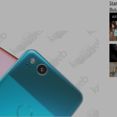
Sta
Bus
AR