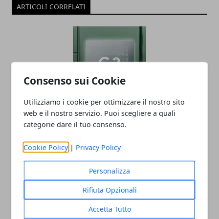
ARTICOLI CORRELATI
Consenso sui Cookie
Utilizziamo i cookie per ottimizzare il nostro sito
Ricche anticipazioni sul Tensor G3 di
web e il nostro servizio. Puoi scegliere a quali
categorie dare il tuo consenso.
Pixel 8
05/06/2023
Cookie Policy
|
Privacy Policy
Personalizza
Rifiuta Opzionali
Accetta Tutto