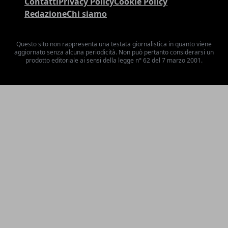
Contatti
Privacy Policy
Cookie Policy
Redazione
Chi siamo
Questo sito non rappresenta una testata giornalistica in quanto viene
aggiornato senza alcuna periodicità. Non può pertanto considerarsi un
prodotto editoriale ai sensi della legge n° 62 del 7 marzo 2001.