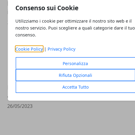
batteria sui telefoni Pixel con soluzioni
Consenso sui Cookie
innovative
Utilizziamo i cookie per ottimizzare il nostro sito web e il
26/05/2023
nostro servizio. Puoi scegliere a quali categorie dare il tu
consenso.
Cookie Policy
|
Privacy Policy
Personalizza
Rifiuta Opzionali
Nothing Phone 2: L'atteso lancio globale
Accetta Tutto
avverrà a luglio
26/05/2023