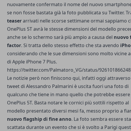
nuovamente confermato il nome del nuovo smartphon
se non fosse bastata già la
foto pubblicata su Twitter
. Tr
teaser
arrivati nelle scorse settimane ormai sappiamo 
OnePlus 5T avrà le stesse dimensioni del modello prec
anche se lo schermo sarà più ampio a causa del
nuovo 
factor
. Si tratta dello stesso effetto che sta avendo
iPho
considerando che le sue dimensioni sono molto vicine a
di Apple iPhone 7 Plus.
https://twitter.com/Palmatoro_VG/status/92610186624
Le notizie però non finiscono qui, infatti oggi attravers
tweet di
Alessandro Palmarini
è uscita fuori una foto di
qualcuno che tiene in mano quello che potrebbe essere 
OnePlus 5T. Basta notare le cornici più sottili rispetto al
modello presentato diversi mesi fa, messo proprio a fia
nuovo flagship di fine anno
. La foto sembra essere sta
scattata durante un evento che si è svolto a Parigi ques