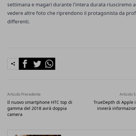
settimana e magari durante l'intera durata riusciremo a
vedere altre foto che riprendono il protagonista da profi
differenti.
Facebook
Twitter
Whatsapp
Articolo Precedente
Articolo 
Il nuovo smartphone HTC top di
TrueDepth di Apple 
gamma del 2018 avrà doppia
invierà informazion
camera