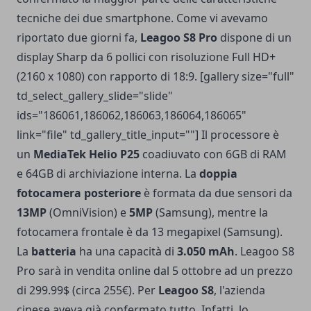
tecniche dei due smartphone. Come vi avevamo
riportato due giorni fa,
Leagoo S8 Pro
dispone di un
display Sharp da 6 pollici con risoluzione Full HD+
(2160 x 1080) con rapporto di 18:9. [gallery size="full"
td_select_gallery_slide="slide"
ids="186061,186062,186063,186064,186065"
link="file" td_gallery_title_input=""] Il processore è
un
MediaTek Helio P25
coadiuvato con 6GB di RAM
e 64GB di archiviazione interna. La
doppia
fotocamera posteriore
è formata da due sensori da
13MP
(OmniVision) e
5MP
(Samsung), mentre la
fotocamera frontale è da 13 megapixel (Samsung).
La
batteria
ha una capacità di
3.050 mAh
. Leagoo S8
Pro sarà in vendita online dal 5 ottobre ad un prezzo
di 299.99$ (circa 255€). Per
Leagoo S8
, l'azienda
cinese aveva già confermato tutto. Infatti, lo