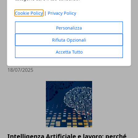
Cookie Policy
|
Privacy Policy
Personalizza
Rifiuta Opzionali
Tecnologia e innovazione sociale: un
Accetta Tutto
rapporto in crescita
18/07/2025
Intelligenza Artificiale e lavoro: perché