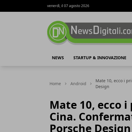
venerdì, il 07 agosto 2026
NewsDigitali.com
NEWS
STARTUP & INNOVAZIONE
Mate 10, ecco i pr
Home
Android
Design
Mate 10, ecco i 
Cina. Confermat
Porsche Design