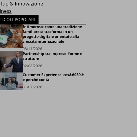
rtup & Innovazione
iness
TICOLI POPOLARI
Intimorosa: come una tradizione
familiare si trasforma in un
progetto digitale orientato alla
crescita internazionale
08/11/2026
Partnership tra imprese: forme e
strutture
02/08/2026
Customer Experience: cos&#039;è
e perché conta
31/07/2026