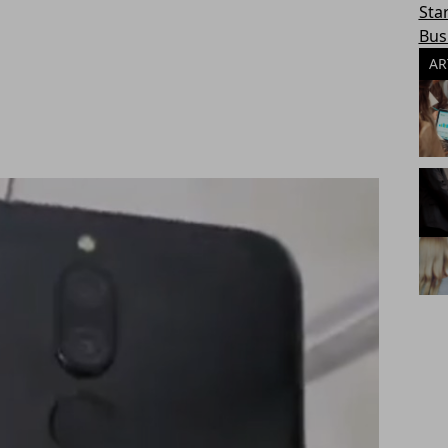
Sta
Bus
AR