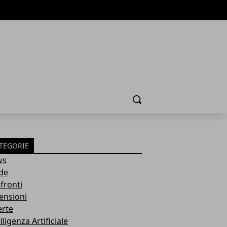
Cerca
TEGORIE
ws
de
fronti
ensioni
erte
lligenza Artificiale