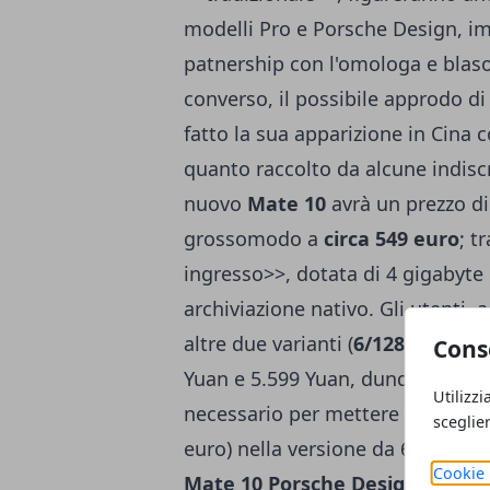
modelli Pro e Porsche Design, im
patnership con l'omologa e blaso
converso, il possibile approdo d
fatto la sua apparizione in Cina 
quanto raccolto da alcune indiscre
nuovo
Mate 10
avrà un prezzo di
grossomodo a
circa 549 euro
; t
ingresso>>, dotata di 4 gigabyte
archiviazione nativo. Gli utenti, 
altre due varianti (
6/128GB e 6/
Cons
Yuan e 5.599 Yuan, dunque circa 6
Utilizzi
necessario per mettere le mani 
sceglie
euro) nella versione da 6 gigabyt
Cookie 
Mate 10 Porsche Design
(imprez