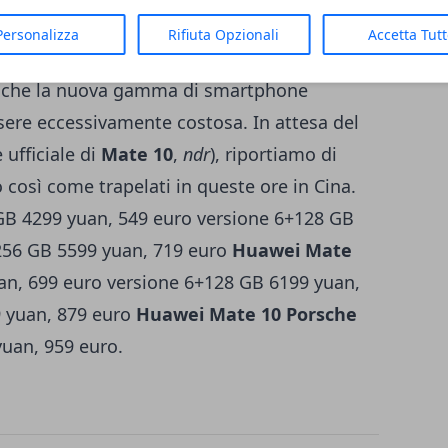
 da 7.499 Yuan, corrispondenti grossomodo a
Personalizza
Rifiuta Opzionali
Accetta Tut
te vedere cifre ritoccate ulteriormente
o è che la nuova gamma di smartphone
re eccessivamente costosa. In attesa del
 ufficiale di
Mate 10
,
ndr
), riportiamo di
no così come trapelati in queste ore in Cina.
GB 4299 yuan, 549 euro versione 6+128 GB
256 GB 5599 yuan, 719 euro
Huawei Mate
n, 699 euro versione 6+128 GB 6199 yuan,
9 yuan, 879 euro
Huawei Mate 10 Porsche
uan, 959 euro.