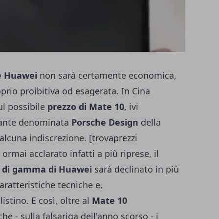
e Huawei
non sarà certamente economica,
rio proibitiva od esagerata. In Cina
l possibile
prezzo di Mate 10
, ivi
riante denominata
Porsche Design
della
lcuna indiscrezione. [trovaprezzi
mai acclarato infatti a più riprese, il
 di gamma di Huawei
sarà declinato in più
aratteristiche tecniche e,
stino. E così, oltre al
Mate 10
e - sulla falsariga dell'anno scorso - i