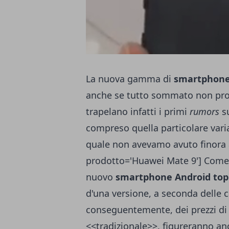
La nuova gamma di
smartphon
anche se tutto sommato non prop
trapelano infatti i primi
rumors
su
compreso quella particolare va
quale non avevamo avuto finora a
prodotto='Huawei Mate 9'] Come or
nuovo
smartphone Android top
d'una versione, a seconda delle c
conseguentemente, dei prezzi di li
<<tradizionale>>, figureranno anch