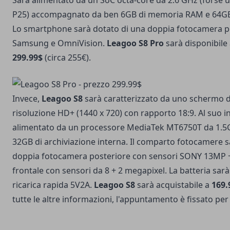
Sarà alimentato da un SoC octa-core da 2.6 GHz (forse 
P25) accompagnato da ben 6GB di memoria RAM e 64GB 
Lo smartphone sarà dotato di una doppia fotocamera p
Samsung e OmniVision.
Leagoo S8 Pro
sarà disponibile
299.99$
(circa 255€).
Invece,
Leagoo S8
sarà caratterizzato da uno schermo da
risoluzione HD+ (1440 x 720) con rapporto 18:9. Al suo i
alimentato da un processore MediaTek MT6750T da 1.5
32GB di archiviazione interna. Il comparto fotocamere
doppia fotocamera posteriore con sensori SONY 13MP 
frontale con sensori da 8 + 2 megapixel. La batteria sa
ricarica rapida 5V2A.
Leagoo S8
sarà acquistabile a
169.
tutte le altre informazioni, l'appuntamento è fissato pe