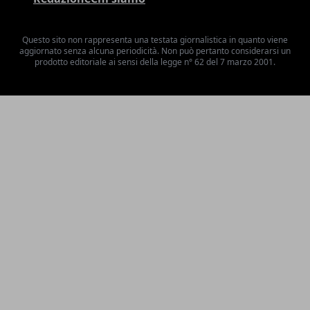
Questo sito non rappresenta una testata giornalistica in quanto viene
aggiornato senza alcuna periodicità. Non può pertanto considerarsi un
prodotto editoriale ai sensi della legge n° 62 del 7 marzo 2001.