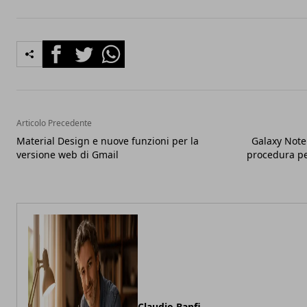
Facebook
Twitter
Whatsapp
Articolo Precedente
Material Design e nuove funzioni per la
Galaxy Note 
versione web di Gmail
procedura pe
Claudio Banfi