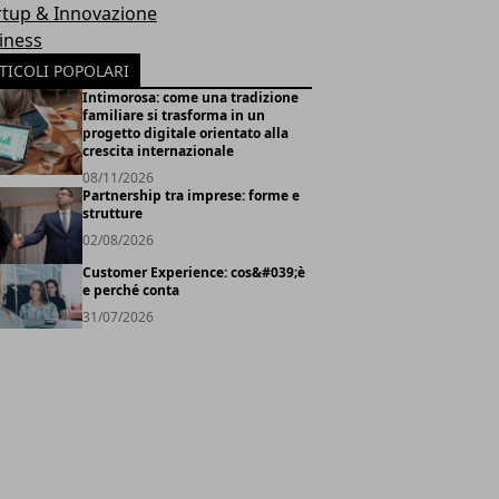
rtup & Innovazione
iness
TICOLI POPOLARI
Intimorosa: come una tradizione
familiare si trasforma in un
progetto digitale orientato alla
crescita internazionale
08/11/2026
Partnership tra imprese: forme e
strutture
02/08/2026
Customer Experience: cos&#039;è
e perché conta
31/07/2026