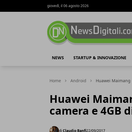
giovedì, il 06 agosto 2026
NewsDigitali.com
NEWS
STARTUP & INNOVAZIONE
Home
Android
Huawei Maimang 6
Huawei Maimang
camera e 4GB d
di
Claudio Banfi
22/09/2017