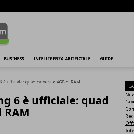
BUSINESS
INTELLIGENZA ARTIFICIALE
GUIDE
 è ufficiale: quad camera e 4GB di RAM
CA
Ne
 6 è ufficiale: quad
Gui
i RAM
Con
Rec
Off
Inte