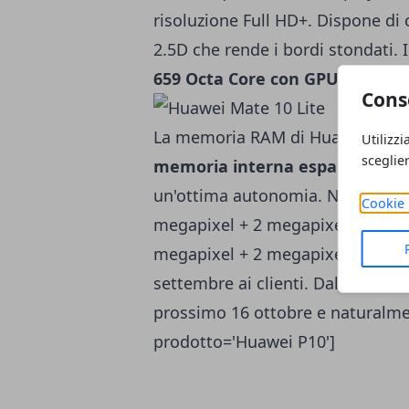
risoluzione Full HD+. Dispone di 
2.5D che rende i bordi stondati. 
659 Octa Core con GPU Mali-T8
Cons
La memoria RAM di Huawei Maim
Utilizzi
sceglie
memoria interna espandibile
. 
un'ottima autonomia. Nella part
Cookie 
megapixel + 2 megapixel di supp
megapixel + 2 megapixel di suppo
settembre ai clienti. Dalle nostre
prossimo 16 ottobre e naturalmen
prodotto='Huawei P10']