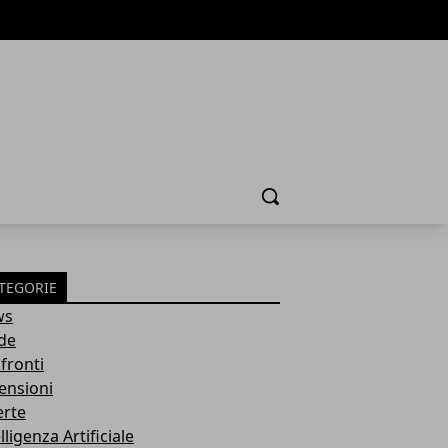
Cerca
TEGORIE
ws
de
fronti
ensioni
erte
lligenza Artificiale