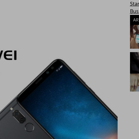
Sta
Bus
AR