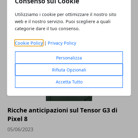
Consenso sui Cookie
Utilizziamo i cookie per ottimizzare il nostro sito
web e il nostro servizio. Puoi scegliere a quali
categorie dare il tuo consenso.
ARTICOLI CORRELATI
Cookie Policy
|
Privacy Policy
Personalizza
Rifiuta Opzionali
Accetta Tutto
Ricche anticipazioni sul Tensor G3 di
Pixel 8
05/06/2023