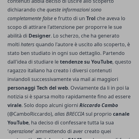
contenuti abbia deciso di uscire allo scoperto
dichiarando che
queste informazioni sono
completamente false
e frutto di un
Trol
che aveva lo
scopo di attirare l'attenzione per proporre le sue
abilità di
Designer
. Lo scherzo, che ha generato
molti
haters
quando l'autore è uscito allo scoperto, è
stato ben studiato in ogni suo dettaglio. Partendo
dall'idea di studiare le
tendenze su YouTube
, questo
ragazzo italiano ha creato i diversi contenuti
inviandoli successivamente via mail ai maggiori
personaggi Tech del web
. Ovviamente da li in poi la
notizia si è sparsa molto rapidamente fino ad essere
virale
. Solo dopo alcuni giorni
Riccardo Cambo
(
@CamboRiccardo
),
alias BRECCIA
sul proprio
canale
YouTube
, ha deciso di confessare tutta la sua
'
operazione
' ammettendo di aver creato quei