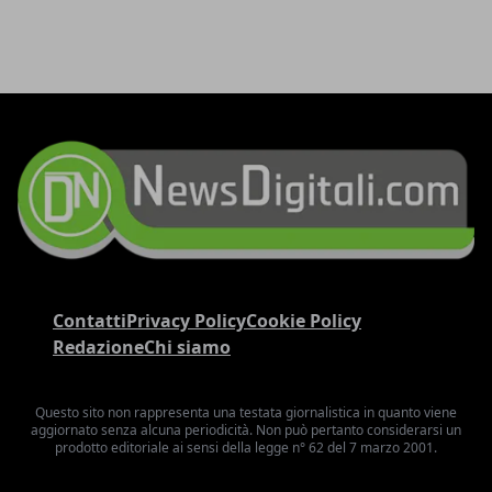
Contatti
Privacy Policy
Cookie Policy
Redazione
Chi siamo
Questo sito non rappresenta una testata giornalistica in quanto viene
aggiornato senza alcuna periodicità. Non può pertanto considerarsi un
prodotto editoriale ai sensi della legge n° 62 del 7 marzo 2001.