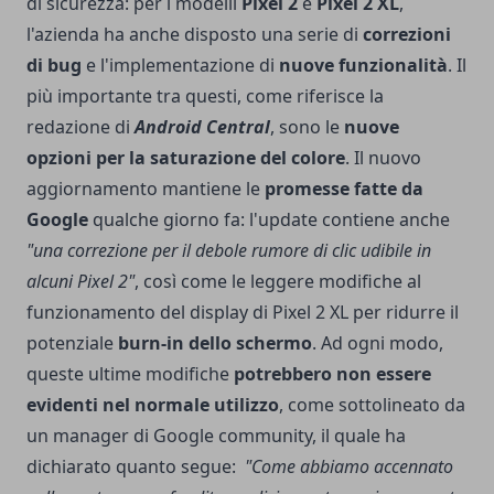
di sicurezza: per i modelli
Pixel 2
e
Pixel 2 XL
,
l'azienda ha anche disposto una serie di
correzioni
di bug
e l'implementazione di
nuove funzionalità
. Il
più importante tra questi, come riferisce la
redazione di
Android Central
, sono le
nuove
opzioni per la saturazione del colore
. Il nuovo
aggiornamento mantiene le
promesse fatte da
Google
qualche giorno fa: l'update contiene anche
"una correzione per il debole rumore di clic udibile in
alcuni Pixel 2"
, così come le leggere modifiche al
funzionamento del display di Pixel 2 XL per ridurre il
potenziale
burn-in dello schermo
. Ad ogni modo,
queste ultime modifiche
potrebbero non essere
evidenti nel normale utilizzo
, come sottolineato da
un manager di Google community, il quale ha
dichiarato quanto segue:
"Come abbiamo accennato