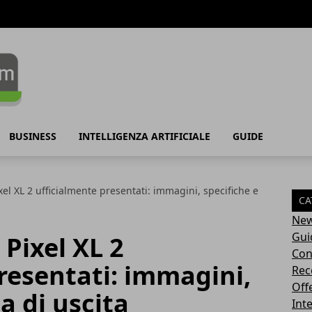
BUSINESS
INTELLIGENZA ARTIFICIALE
GUIDE
xel XL 2 ufficialmente presentati: immagini, specifiche e
CA
Ne
Gui
 Pixel XL 2
Con
resentati: immagini,
Rec
Off
a di uscita
Inte