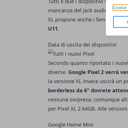
Tutti e due i dispositivi sono cert
Cookie 
mancanza del jack audio in favor
XL propone anche i famosi bordi s
U11
.
Data di uscita dei dispositivi
Secondo quanto riportato i nuov
diverse.
Google Pixel 2 verrà ve
la versione XL invece uscirà un po'
borderless da 6" dovrete atten
nessuna sorpresa, comunque alti.
per Pixel XL 2 64GB. Alle versioni
Google Home Mini