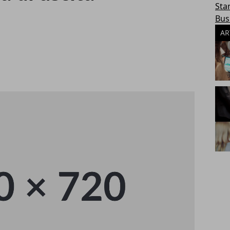
Sta
Bus
AR