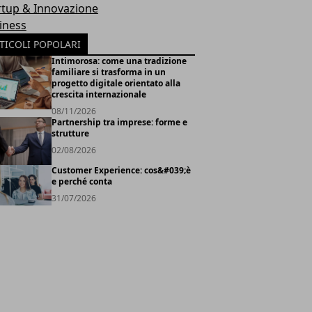
rtup & Innovazione
iness
TICOLI POPOLARI
Intimorosa: come una tradizione
familiare si trasforma in un
progetto digitale orientato alla
crescita internazionale
08/11/2026
Partnership tra imprese: forme e
strutture
02/08/2026
Customer Experience: cos&#039;è
e perché conta
31/07/2026