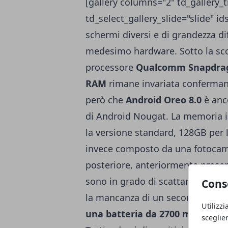
[gallery columns="2" td_gallery_t
td_select_gallery_slide="slide" i
schermi diversi e di grandezza di
medesimo hardware. Sotto la scoc
processore
Qualcomm Snapdrag
RAM
rimane invariata conferma
però che
Android Oreo 8.0
è anc
di Android Nougat. La memoria 
la versione standard, 128GB per l
invece composto da una fotocame
posteriore, anteriormente presen
sono in grado di scattare foto ec
Cons
la mancanza di un secondo sens
Utilizzi
una batteria da 2700 mAh, ma v
sceglie