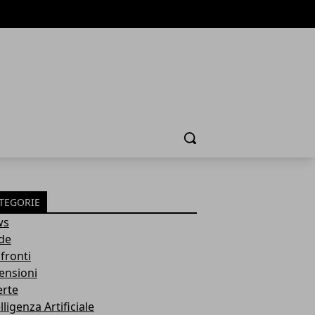
Cerca
TEGORIE
ws
de
fronti
ensioni
erte
lligenza Artificiale