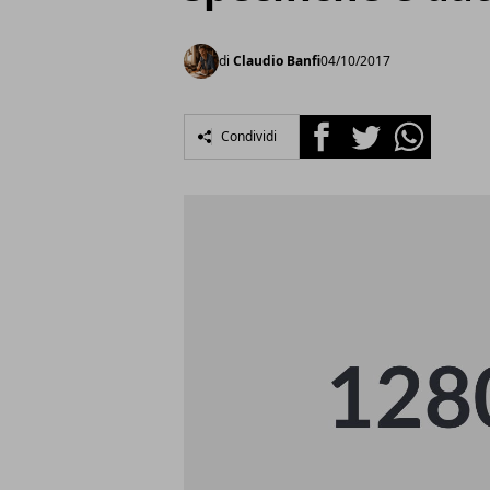
di
Claudio Banfi
04/10/2017
Facebook
Twitter
Whatsapp
Condividi