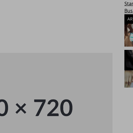
Sta
Bus
AR