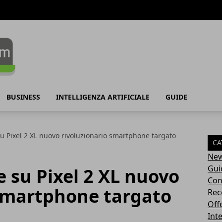
BUSINESS
INTELLIGENZA ARTIFICIALE
GUIDE
u Pixel 2 XL nuovo rivoluzionario smartphone targato
CA
Ne
Gui
e su Pixel 2 XL nuovo
Con
 smartphone targato
Rec
Off
Inte