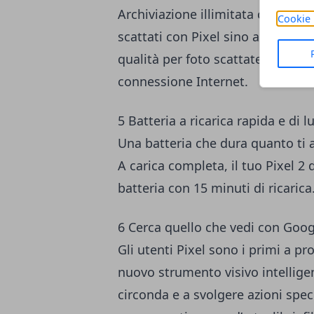
Archiviazione​ ​illimitata​ ​con​ ​la​ ​stess
Cookie 
scattati​ ​con​ ​Pixel​ ​sino​ ​al​ ​15​ ​gen
qualità​ ​per​ ​foto​ ​scattate​ ​con​ ​Pixe
connessione​ ​Internet.
5 Batteria a ricarica rapida e di 
Una batteria che dura quanto ti as
A carica completa, il tuo Pixel 2 
batteria con 15 minuti di ricarica
6 Cerca quello che vedi con Goog
Gli utenti Pixel sono i primi a p
nuovo strumento visivo intelligen
circonda e a svolgere azioni spec