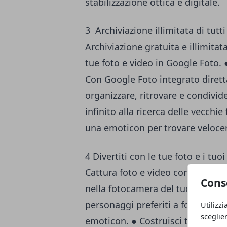
stabilizzazione ottica e digitale.
3 Archiviazione illimitata di tutti 
Archiviazione gratuita e illimitat
tue foto e video in Google Foto. 
Con Google Foto integrato dirett
organizzare, ritrovare e condivid
infinito alla ricerca delle vecchie
una emoticon per trovare veloce
4 Divertiti con le tue foto e i tuo
Cattura foto e video con gli adesi
Cons
nella fotocamera del tuo Pixel 2 (
personaggi preferiti a foto e vid
Utilizzi
sceglie
emoticon. ● Costruisci tu stesso 