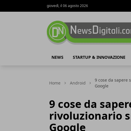
giovedì, il 06 agosto 2026
NewsDigitali.com
NEWS
STARTUP & INNOVAZIONE
9 cose da sapere s
Home
Android
Google
9 cose da saper
rivoluzionario
Google