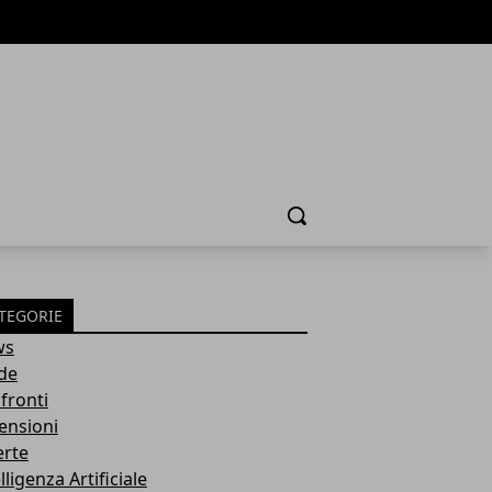
Cerca
TEGORIE
ws
de
fronti
ensioni
erte
lligenza Artificiale