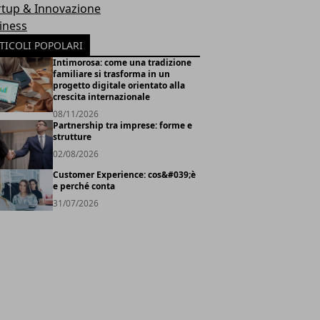
rtup & Innovazione
iness
TICOLI POPOLARI
Intimorosa: come una tradizione
familiare si trasforma in un
progetto digitale orientato alla
crescita internazionale
08/11/2026
Partnership tra imprese: forme e
strutture
02/08/2026
Customer Experience: cos&#039;è
e perché conta
31/07/2026