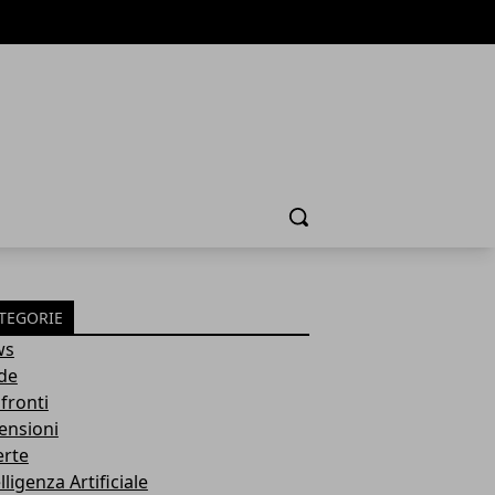
Cerca
TEGORIE
ws
de
fronti
ensioni
erte
lligenza Artificiale