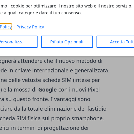
Questo perché il nuovo metodo di
amo i cookie per ottimizzare il nostro sito web e il nostro servizio.
 motivazione può esser ricercata nella
re a quali categorie dare il tuo consenso.
 ancorata al solo carrier
Project Fi
. In
Policy
|
Privacy Policy
nati all'operatore virtuale di Google
SIM, mentre tutti gli altri (Italia compresa)
Personalizza
Rifiuta Opzionali
Accetta Tut
e sulle schede SIM tradizionali. La strada è
ognerà attendere che il nuovo metodo di
de in chiave internazionale e generalizzata.
one delle vetuste schede SIM (intese per
a) e la mossa di
Google
con i nuovi Pixel
a su questo fronte. I vantaggi sono
ciare dalla totale eliminazione del fastidio
 scheda SIM fisica sul proprio smartphone.
fici in termini di progettazione dei