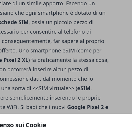
iciare di un simile apporto. Facendo un
issiano che ogni smartphone è dotato di un
schede SIM
, ossia un piccolo pezzo di
essario per consentire al telefono di
e, conseguentemente, far sapere al proprio
io offerto. Uno smartphone eSIM (come per
e Pixel 2 XL
) fa praticamente la stessa cosa,
n occorrerà inserire alcun pezzo di
a connessione dati, dal momento che lo
una sorta di <<SIM virtuale>> (
eSIM
,
dere semplicemente inserendo le proprie
ete WiFi. Si badi che i nuovi
Google Pixel 2 e
eSIM
al mondo, come tiene a precisare la
enso sui Cookie
n alloggio per ospitare le tradizionali