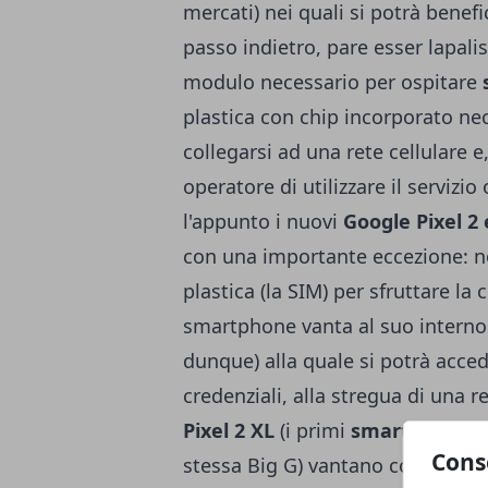
mercati) nei quali si potrà benef
passo indietro, pare esser lapal
modulo necessario per ospitare
plastica con chip incorporato nec
collegarsi ad una rete cellulare 
operatore di utilizzare il serviz
l'appunto i nuovi
Google Pixel 2 
con una importante eccezione: no
plastica (la SIM) per sfruttare l
smartphone vanta al suo interno 
dunque) alla quale si potrà acce
credenziali, alla stregua di una r
Pixel 2 XL
(i primi
smartphone 
Cons
stessa Big G) vantano comunque u