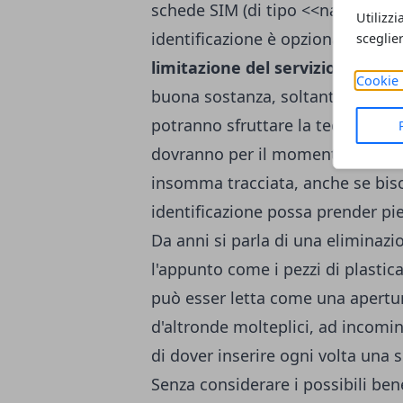
schede SIM (di tipo <<nano>>). 
Utilizzi
identificazione è opzionale, e la
sceglie
limitazione del servizio
, ad oggi
Cookie 
buona sostanza, soltanto gli abbo
potranno sfruttare la tecnologia e
dovranno per il momento ripiegar
insomma tracciata, anche se bis
identificazione possa prender pie
Da anni si parla di una eliminazi
l'appunto come i pezzi di plastic
può esser letta come una apertur
d'altronde molteplici, ad incomin
di dover inserire ogni volta una
Senza considerare i possibili bene