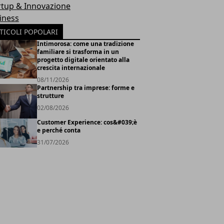
rtup & Innovazione
iness
TICOLI POPOLARI
Intimorosa: come una tradizione
familiare si trasforma in un
progetto digitale orientato alla
crescita internazionale
08/11/2026
Partnership tra imprese: forme e
strutture
02/08/2026
Customer Experience: cos&#039;è
e perché conta
31/07/2026