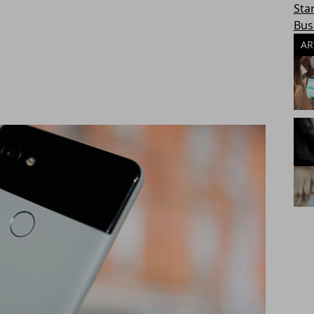
Sta
Bus
AR