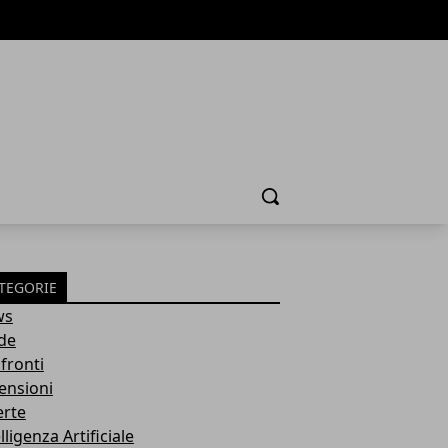
Cerca
TEGORIE
ws
de
fronti
ensioni
erte
lligenza Artificiale