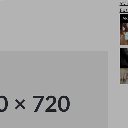
Sta
Bus
AR