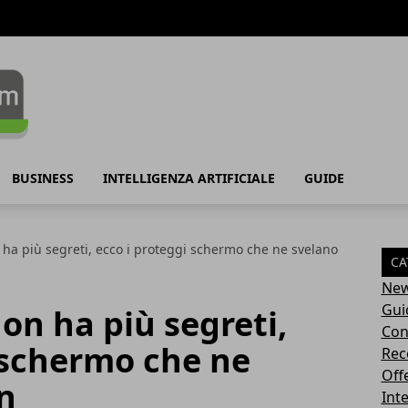
BUSINESS
INTELLIGENZA ARTIFICIALE
GUIDE
 ha più segreti, ecco i proteggi schermo che ne svelano
CA
Ne
Gui
on ha più segreti,
Con
 schermo che ne
Rec
Off
gn
Inte