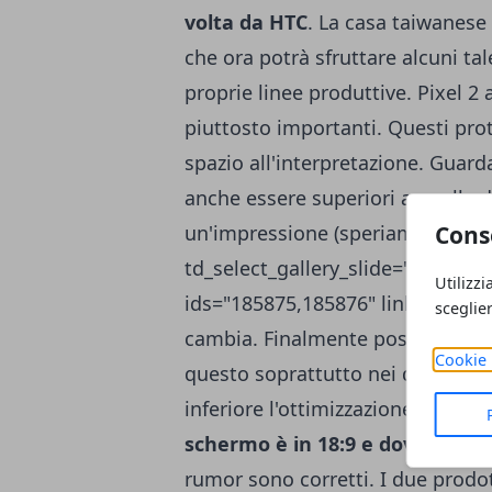
volta da HTC
. La casa taiwanese 
che ora potrà sfruttare alcuni tal
proprie linee produttive. Pixel 2
piuttosto importanti. Questi pro
spazio all'interpretazione. Guar
anche essere superiori a quelle 
Cons
un'impressione (speriamo!). [gal
td_select_gallery_slide="slide" td
Utilizzi
ids="185875,185876" link="file"]
sceglie
cambia. Finalmente possiamo nota
Cookie 
questo soprattutto nei due lati 
inferiore l'ottimizzazione è com
schermo è in 18:9 e dovrebbe a
rumor sono corretti. I due prodot