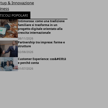
rtup & Innovazione
iness
TICOLI POPOLARI
Intimorosa: come una tradizione
familiare si trasforma in un
progetto digitale orientato alla
crescita internazionale
08/11/2026
Partnership tra imprese: forme e
strutture
02/08/2026
Customer Experience: cos&#039;è
e perché conta
31/07/2026