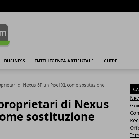
BUSINESS
INTELLIGENZA ARTIFICIALE
GUIDE
oprietari di Nexus 6P un Pixel XL come sostituzione
CA
Ne
 proprietari di Nexus
Gui
come sostituzione
Con
Rec
Off
Inte