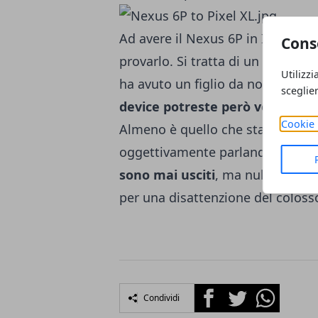
Ad avere il Nexus 6P in Italia so
Cons
provarlo. Si tratta di un dispos
Utilizzi
ha avuto un figlio da noi.
Se ave
sceglie
device potreste però vedervi to
Cookie 
Almeno è quello che sta accadend
oggettivamente parlando,
potre
sono mai usciti
, ma nulla togli
per una disattenzione del coloss
Facebook
Twitter
Whatsapp
Condividi