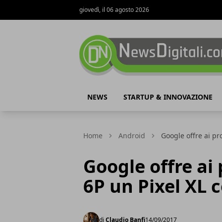
giovedì, il 06 agosto 2026
NewsDigitali.com
NEWS
STARTUP & INNOVAZIONE
Home
Android
Google offre ai pr
Google offre ai
6P un Pixel XL 
di
Claudio Banfi
14/09/2017