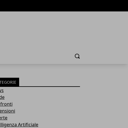
Cerca
TEGORIE
ws
de
fronti
ensioni
erte
lligenza Artificiale