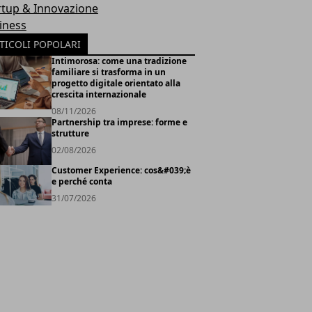
rtup & Innovazione
iness
TICOLI POPOLARI
Intimorosa: come una tradizione
familiare si trasforma in un
progetto digitale orientato alla
crescita internazionale
08/11/2026
Partnership tra imprese: forme e
strutture
02/08/2026
Customer Experience: cos&#039;è
e perché conta
31/07/2026