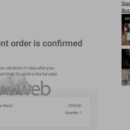
Sta
Bus
AR