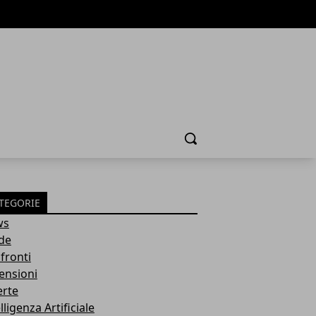
Cerca
TEGORIE
ws
de
fronti
ensioni
erte
lligenza Artificiale