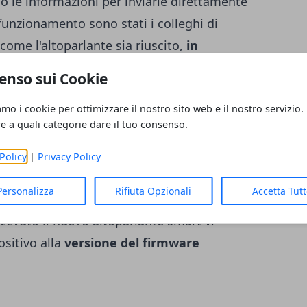
 le informazioni per inviarle direttamente
funzionamento sono stati i colleghi di
ome l'altoparlante sia riuscito,
in
uto Spotify
in riproduzione per trasferirlo
enso sui Cookie
ortunatamente gli acquirenti di Google Home
amo i cookie per ottimizzare il nostro sito web e il nostro servizio.
tà del loro nuovo piccolo speaker attraverso
re a quali categorie dare il tuo consenso.
n cui è anche possibile capire se si possiede
na notizia arriva anche da Google che,
Policy
|
Privacy Policy
durante lo scorso fine settimana, ha
Personalizza
Rifiuta Opzionali
Accetta Tut
rnamento software
che va a risolvere il
icevuto il nuovo altoparlante smart vi
ositivo alla
versione del firmware