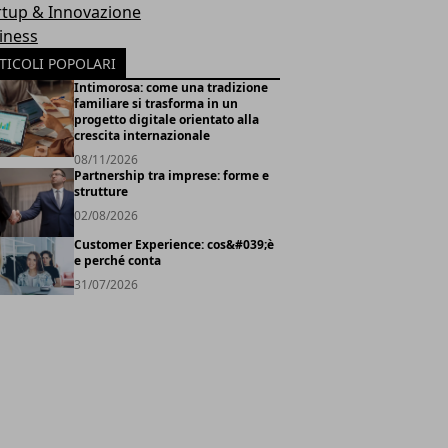
rtup & Innovazione
iness
TICOLI POPOLARI
Intimorosa: come una tradizione
familiare si trasforma in un
progetto digitale orientato alla
crescita internazionale
08/11/2026
Partnership tra imprese: forme e
strutture
02/08/2026
Customer Experience: cos&#039;è
e perché conta
31/07/2026