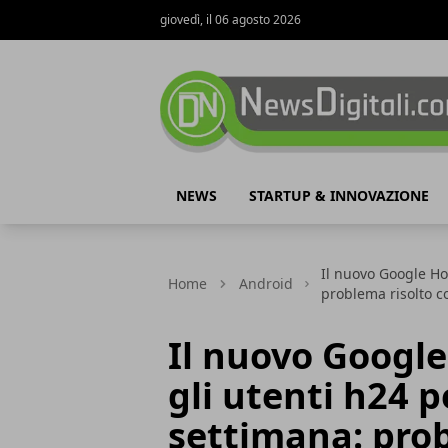
giovedì, il 06 agosto 2026
NewsDigitali.com
NEWS
STARTUP & INNOVAZIONE
Il nuovo Google Ho
Home
Android
problema risolto co
Il nuovo Googl
gli utenti h24 p
settimana: prob