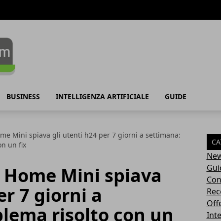
BUSINESS
INTELLIGENZA ARTIFICIALE
GUIDE
me Mini spiava gli utenti h24 per 7 giorni a settimana:
CA
n un fix
Ne
Gui
e Home Mini spiava
Con
er 7 giorni a
Rec
Off
lema risolto con un
Inte