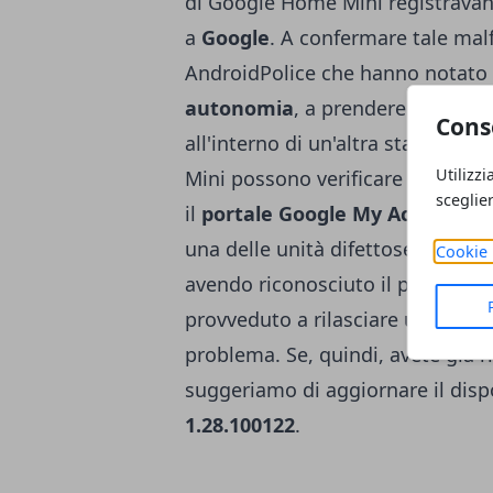
di Google Home Mini registravano
a
Google
. A confermare tale mal
AndroidPolice
che hanno notato c
autonomia
, a prendere il
conten
Cons
all'interno di un'altra stanza. F
Utilizzi
Mini possono verificare le attivi
sceglie
il
portale Google My Activity
, i
una delle unità difettose. La buo
Cookie 
avendo riconosciuto il problema 
provveduto a rilasciare un
aggio
problema. Se, quindi, avete già r
suggeriamo di aggiornare il disp
1.28.100122
.