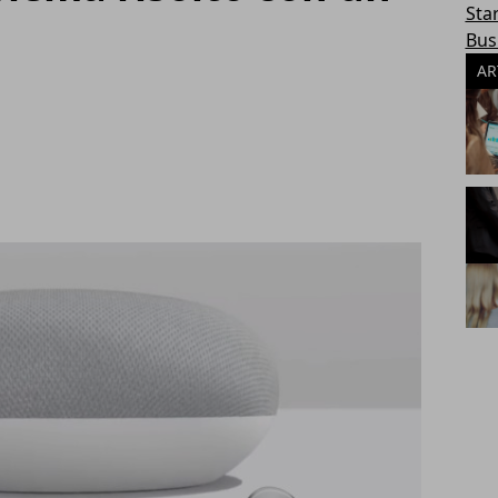
Sta
Bus
AR