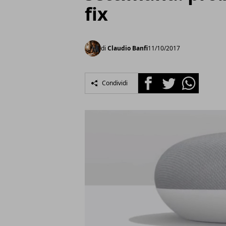
fix
di
Claudio Banfi
11/10/2017
Facebook
Twitter
Whatsapp
Condividi