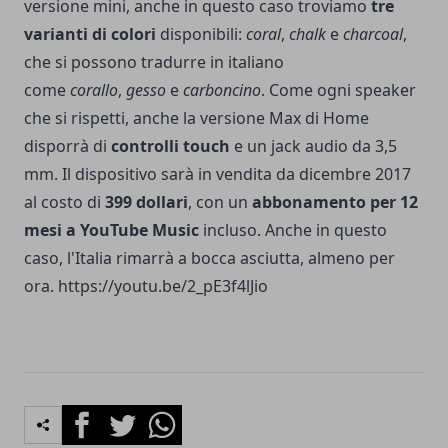
versione mini, anche in questo caso troviamo
tre
varianti di colori
disponibili:
coral
,
chalk
e
charcoal
,
che si possono tradurre in italiano
come
corallo
,
gesso
e
carboncino
. Come ogni speaker
che si rispetti, anche la versione Max di Home
disporrà di
controlli touch
e un jack audio da 3,5
mm. Il dispositivo sarà in vendita da dicembre 2017
al costo di
399 dollari
, con un
abbonamento per 12
mesi a YouTube Music
incluso. Anche in questo
caso, l'Italia rimarrà a bocca asciutta, almeno per
ora. https://youtu.be/2_pE3f4lJio
Facebook
Twitter
Whatsapp