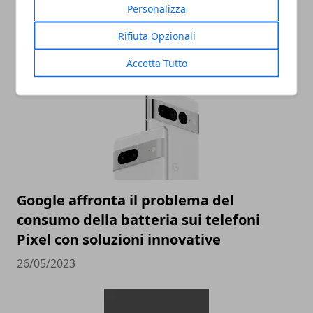
Ricche anticipazioni sul Tensor G3 di
Personalizza
Pixel 8
Rifiuta Opzionali
05/06/2023
Accetta Tutto
Google affronta il problema del
consumo della batteria sui telefoni
Pixel con soluzioni innovative
26/05/2023