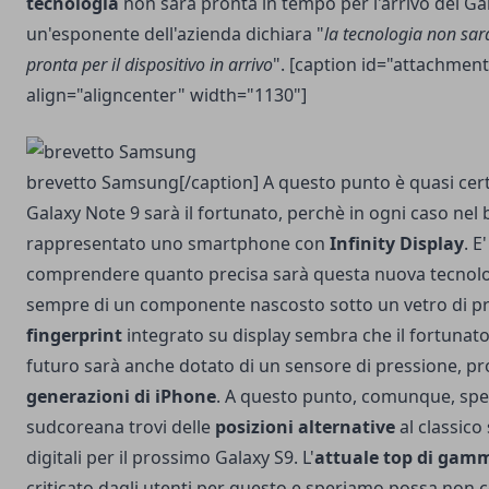
tecnologia
non sarà pronta in tempo per l'arrivo del Gala
un'esponente dell'azienda dichiara "
la tecnologia non sa
pronta per il dispositivo in arrivo
". [caption id="attachmen
align="aligncenter" width="1130"]
brevetto Samsung[/caption] A questo punto è quasi ce
Galaxy Note 9 sarà il fortunato, perchè in ogni caso nel 
rappresentato uno smartphone con
Infinity Display
. E'
comprendere quanto precisa sarà questa nuova tecnologi
sempre di un componente nascosto sotto un vetro di pro
fingerprint
integrato su display sembra che il fortuna
futuro sarà anche dotato di un sensore di pressione, p
generazioni di iPhone
. A questo punto, comunque, spe
sudcoreana trovi delle
posizioni alternative
al classico
digitali per il prossimo Galaxy S9. L'
attuale top di gam
criticato dagli utenti per questo e speriamo possa non 