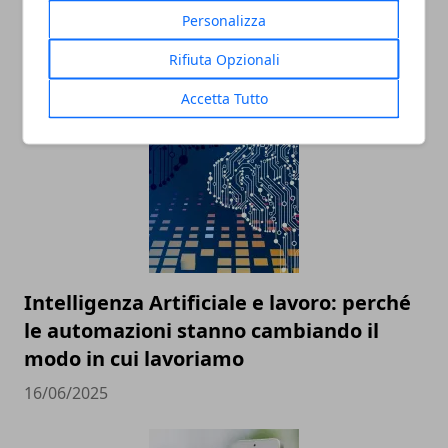
Personalizza
Tecnologia e innovazione sociale: un
rapporto in crescita
Rifiuta Opzionali
18/07/2025
Accetta Tutto
Intelligenza Artificiale e lavoro: perché
le automazioni stanno cambiando il
modo in cui lavoriamo
16/06/2025