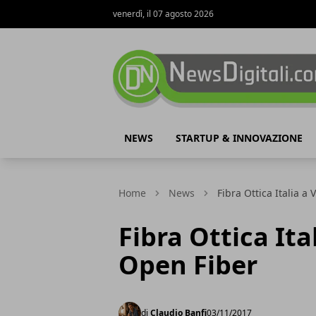
venerdì, il 07 agosto 2026
NewsDigitali.com
NEWS
STARTUP & INNOVAZIONE
Home
News
Fibra Ottica Italia a
Fibra Ottica Ital
Open Fiber
di
Claudio Banfi
03/11/2017