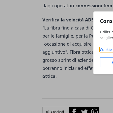
dagli operatori
connessioni fino
Verifica la velocità ADSL e fibra
Cons
"La fibra fino a casa di Open Fiber
Utilizzi
per le famiglie, per la Pubblica
sceglie
l’occasione di acquisire un vant
Cookie 
aggiuntivo". Fibra ottica Italia,
grosso sprint di aziende pubbliche
potranno iniziar ad effettuare
sp
ottica
.
Facebook
Twitter
Whatsapp
Condividi