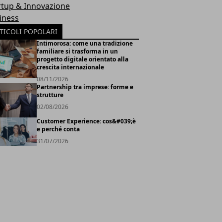
rtup & Innovazione
iness
TICOLI POPOLARI
Intimorosa: come una tradizione
familiare si trasforma in un
progetto digitale orientato alla
crescita internazionale
08/11/2026
Partnership tra imprese: forme e
strutture
02/08/2026
Customer Experience: cos&#039;è
e perché conta
31/07/2026