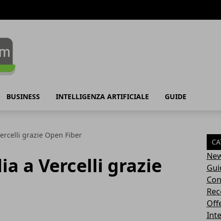
BUSINESS
INTELLIGENZA ARTIFICIALE
GUIDE
 Vercelli grazie Open Fiber
CA
Ne
ia a Vercelli grazie
Gui
Con
Rec
Off
Inte