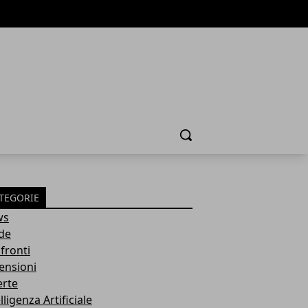
Cerca
TEGORIE
ws
de
fronti
ensioni
erte
lligenza Artificiale