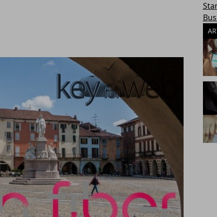
Sta
Bus
AR