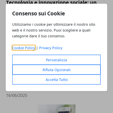
Tecnologia e innovazione sociale: un
rapporto in crescita
Consenso sui Cookie
18/07/2025
Utilizziamo i cookie per ottimizzare il nostro sito
web e il nostro servizio. Puoi scegliere a quali
categorie dare il tuo consenso.
Cookie Policy
|
Privacy Policy
Personalizza
Rifiuta Opzionali
Intelligenza Artificiale e lavoro: perché
le automazioni stanno cambiando il
Accetta Tutto
modo in cui lavoriamo
16/06/2025