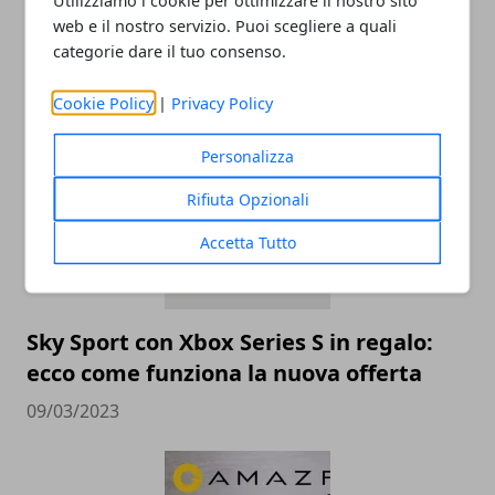
Utilizziamo i cookie per ottimizzare il nostro sito
web e il nostro servizio. Puoi scegliere a quali
categorie dare il tuo consenso.
ARTICOLI CORRELATI
Cookie Policy
|
Privacy Policy
Personalizza
Rifiuta Opzionali
Accetta Tutto
Sky Sport con Xbox Series S in regalo:
ecco come funziona la nuova offerta
09/03/2023