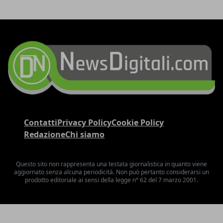
Contatti
Privacy Policy
Cookie Policy
Redazione
Chi siamo
Questo sito non rappresenta una testata giornalistica in quanto viene
aggiornato senza alcuna periodicità. Non può pertanto considerarsi un
prodotto editoriale ai sensi della legge n° 62 del 7 marzo 2001.