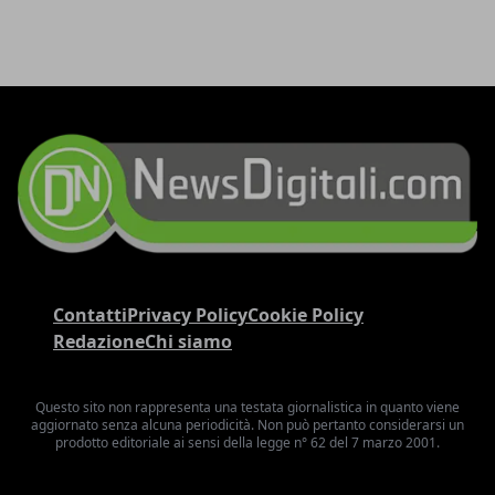
Contatti
Privacy Policy
Cookie Policy
Redazione
Chi siamo
Questo sito non rappresenta una testata giornalistica in quanto viene
aggiornato senza alcuna periodicità. Non può pertanto considerarsi un
prodotto editoriale ai sensi della legge n° 62 del 7 marzo 2001.