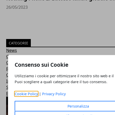
26/05/2023
CATEGORIE
News
Guide
Confronti
Consenso sui Cookie
Recensioni
Offerte
Utilizziamo i cookie per ottimizzare il nostro sito web e il
Intelligenza Artificiale
Puoi scegliere a quali categorie dare il tuo consenso.
Startup & Innovazione
Business
Cookie Policy
|
Privacy Policy
ARTICOLI POPOLARI
Personalizza