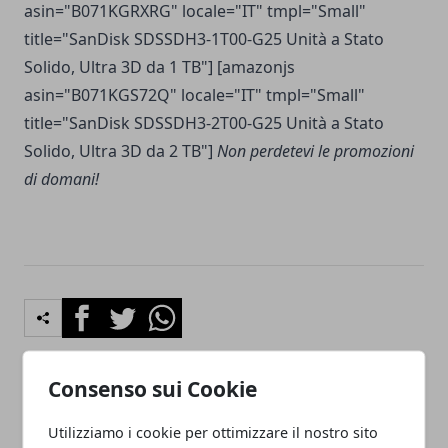
asin="B071KGRXRG" locale="IT" tmpl="Small"
title="SanDisk SDSSDH3-1T00-G25 Unità a Stato
Solido, Ultra 3D da 1 TB"] [amazonjs
asin="B071KGS72Q" locale="IT" tmpl="Small"
title="SanDisk SDSSDH3-2T00-G25 Unità a Stato
Solido, Ultra 3D da 2 TB"]
Non perdetevi le promozioni
di domani!
Facebook
Twitter
Whatsapp
Consenso sui Cookie
Articolo Precedente
Articolo Successivo
Utilizziamo i cookie per ottimizzare il nostro sito
Samsung Galaxy Note 8
Adattatore USB Type-C