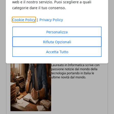
web e il nostro servizio. Puoi scegliere a quali
resisterà alla pressione
Surface in arrivo entro fine
categorie dare il tuo consenso.
esercitata da un martello?
anno
Cookie Policy
|
Privacy Policy
Personalizza
Rifiuta Opzionali
Accetta Tutto
Claudio Banfi
Laureato in Informatica scrive con
passione notizie dal mondo della
tecnologia portando in Italia le
ultime novità dal mondo.