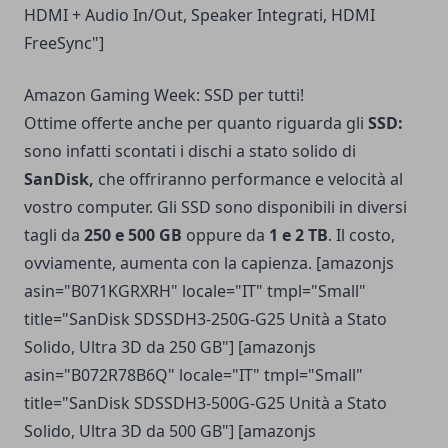
HDMI + Audio In/Out, Speaker Integrati, HDMI
FreeSync"]
Amazon Gaming Week: SSD per tutti!
Ottime offerte anche per quanto riguarda gli
SSD:
sono infatti scontati i dischi a stato solido di
SanDisk,
che offriranno performance e velocità al
vostro computer. Gli SSD sono disponibili in diversi
tagli da
250 e 500 GB
oppure da
1 e 2 TB
. Il costo,
ovviamente, aumenta con la capienza. [amazonjs
asin="B071KGRXRH" locale="IT" tmpl="Small"
title="SanDisk SDSSDH3-250G-G25 Unità a Stato
Solido, Ultra 3D da 250 GB"] [amazonjs
asin="B072R78B6Q" locale="IT" tmpl="Small"
title="SanDisk SDSSDH3-500G-G25 Unità a Stato
Solido, Ultra 3D da 500 GB"] [amazonjs