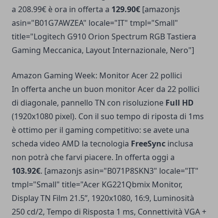
a 208.99€ è ora in offerta a
129.90€
[amazonjs
asin="B01G7AWZEA" locale="IT" tmpl="Small"
title="Logitech G910 Orion Spectrum RGB Tastiera
Gaming Meccanica, Layout Internazionale, Nero"]
Amazon Gaming Week: Monitor Acer 22 pollici
In offerta anche un buon monitor Acer da 22 pollici
di diagonale, pannello TN con risoluzione
Full HD
(1920x1080 pixel). Con il suo tempo di riposta di 1ms
è ottimo per il gaming competitivo: se avete una
scheda video AMD la tecnologia
FreeSync
inclusa
non potrà che farvi piacere. In offerta oggi a
103.92€
. [amazonjs asin="B071P8SKN3" locale="IT"
tmpl="Small" title="Acer KG221Qbmix Monitor,
Display TN Film 21.5”, 1920x1080, 16:9, Luminosità
250 cd/2, Tempo di Risposta 1 ms, Connettività VGA +