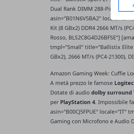
Dual Rank DIMM 288-Pin, Bianc
asin="B01N6V5BA2" locale="IT" tm
Kit (8 GBx2) DDR4 2666 MT/s (PC
Rosso, BLS2C8G4D26BFSE"] [amaz
tmpl="Small" title="Ballistix El
GBx2), 2666 MT/s (PC4-21300), 
Amazon Gaming Week: Cuffie Lo
A metà prezzo le famose
Logite
Dotate di audio
dolby surround 
per
PlayStation 4
. Impossibile f
asin="B00CJ5FPUE" locale="IT" tm
Gaming con Microfono e Audio Do