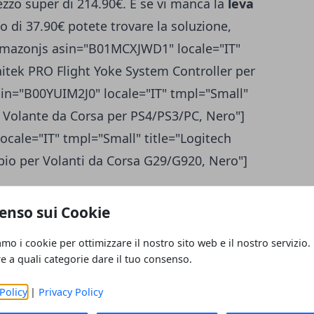
ezzo super di 214.90€. E se vi manca la
leva
o di 37.90€ potete trovare la soluzione,
amazonjs asin="B01MCXJWD1" locale="IT"
aitek PRO Flight Yoke System Controller per
sin="B00YUIM2J0" locale="IT" tmpl="Small"
e Volante da Corsa per PS4/PS3/PC, Nero"]
ale="IT" tmpl="Small" title="Logitech
io per Volanti da Corsa G29/G920, Nero"]
 RAM per un upgrade al tuo PC
enso sui Cookie
hiati
Ballistix
in offerta oggi: tutte di tipo
amo i cookie per ottimizzare il nostro sito web e il nostro servizio.
to riguarda memoria e velocità. Offerta
re a quali categorie dare il tuo consenso.
e l'occasione di fare un upgrade al proprio
="B019X3T708" locale="IT" tmpl="Small"
Policy
|
Privacy Policy
it (16 GBx2), DDR4, 2400 MT/s, (PC4-19200)