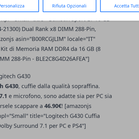
Personalizza
Rifiuta Opzionali
Accetta Tut
o, BLS2C16G4D240FSC"] [amazonjs
pl="Small" title="Ballistix Sport LT 16 GB
4-21300) Dual Rank x8 DIMM 288-Pin,
onjs asin="B00RCGJLIM" locale="IT"
ite Kit di Memoria RAM DDR4 da 16 GB (8
DIMM 288-Pin - BLE2C8G4D26AFEA"]
gitech G430
ch G430
, cuffie dalla qualità sopraffina.
7.1
e microfono, sono adatte sia per PC sia
arsele scappare a
46.90€
! [amazonjs
pl="Small" title="Logitech G430 Cuffia
lby Surround 7.1 per PC e PS4"]