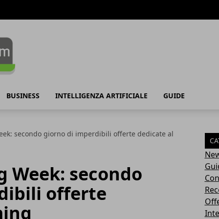
BUSINESS
INTELLIGENZA ARTIFICIALE
GUIDE
: secondo giorno di imperdibili offerte dedicate al
CA
Ne
Gui
 Week: secondo
Con
ibili offerte
Rec
Off
ming
Inte