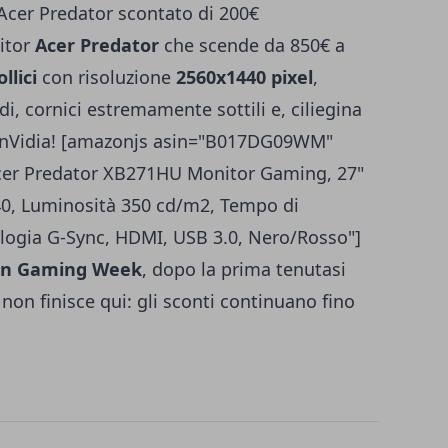
er Predator scontato di 200€
itor
Acer Predator
che scende da 850€ a
llici
con risoluzione
2560x1440 pixel
,
i, cornici estremamente sottili e, ciliegina
 nVidia! [amazonjs asin="B017DG09WM"
"Acer Predator XB271HU Monitor Gaming, 27"
0, Luminosità 350 cd/m2, Tempo di
logia G-Sync, HDMI, USB 3.0, Nero/Rosso"]
n Gaming Week
,
dopo la prima tenutasi
 non finisce qui: gli sconti continuano fino