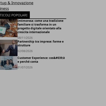
rtup & Innovazione
iness
TICOLI POPOLARI
Intimorosa: come una tradizione
familiare si trasforma in un
progetto digitale orientato alla
crescita internazionale
08/11/2026
Partnership tra imprese: forme e
strutture
02/08/2026
Customer Experience: cos&#039;è
e perché conta
31/07/2026