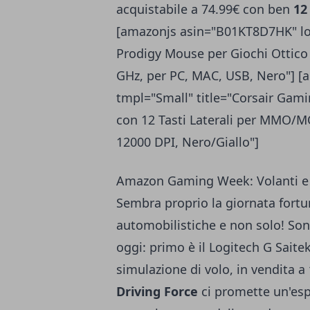
acquistabile a 74.99€ con ben
12 
[amazonjs asin="B01KT8D7HK" loc
Prodigy Mouse per Giochi Ottico 
GHz, per PC, MAC, USB, Nero"] [
tmpl="Small" title="Corsair Ga
con 12 Tasti Laterali per MMO/M
12000 DPI, Nero/Giallo"]
Amazon Gaming Week: Volanti e a
Sembra proprio la giornata fortun
automobilistiche e non solo! Sono
oggi: primo è il Logitech G Saitek
simulazione di volo, in vendita a
Driving Force
ci promette un'espe