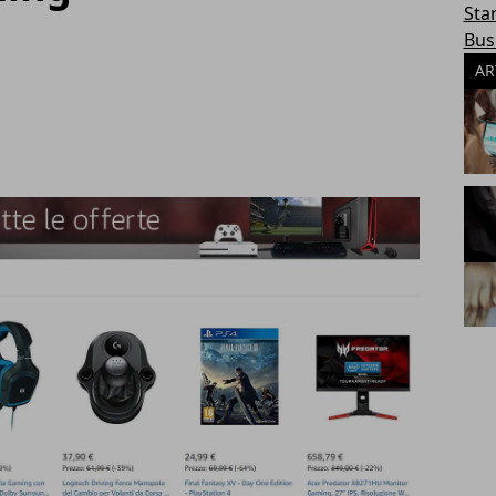
Sta
Bus
AR