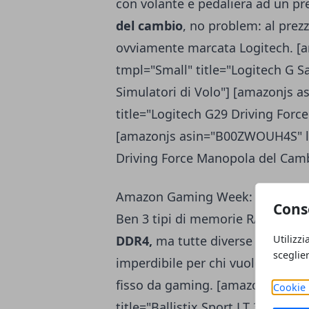
con volante e pedaliera ad un pr
del cambio
, no problem: al prezz
ovviamente marcata Logitech. [
tmpl="Small" title="Logitech G S
Simulatori di Volo"] [amazonjs a
title="Logitech G29 Driving Forc
[amazonjs asin="B00ZWOUH4S" loc
Driving Force Manopola del Camb
Amazon Gaming Week: Banchi di
Cons
Ben 3 tipi di memorie RAM marc
Utilizzi
DDR4,
ma tutte diverse per quan
sceglie
imperdibile per chi vuole coglier
fisso da gaming. [amazonjs asin
Cookie 
title="Ballistix Sport LT 32 GB K