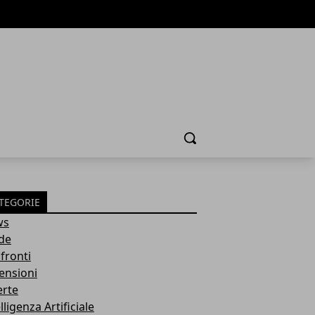
Cerca
TEGORIE
ws
de
fronti
ensioni
erte
lligenza Artificiale