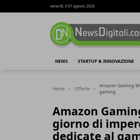
venerdì, il 07 agosto 2026
NewsDigitali.com
NEWS
STARTUP & INNOVAZIONE
Amazon Gaming Week
Home
Offerte
gaming
Amazon Gaming
giorno di imperd
dedicate al ga