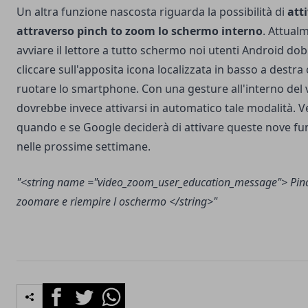
Un altra funzione nascosta riguarda la possibilità di
atti
attraverso pinch to zoom lo schermo interno
. Attual
avviare il lettore a tutto schermo noi utenti Android d
cliccare sull'apposita icona localizzata in basso a destr
ruotare lo smartphone. Con una gesture all'interno del 
dovrebbe invece attivarsi in automatico tale modalità.
quando e se Google deciderà di attivare queste nove fu
nelle prossime settimane.
"<string name ="video_zoom_user_education_message"> Pin
zoomare e riempire l oschermo </string>"
Facebook
Twitter
Whatsapp