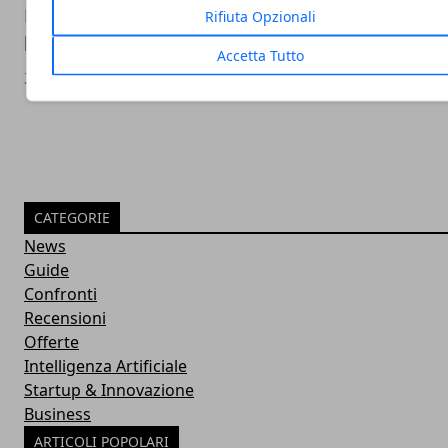
Nothing Phone 2: L'atteso lancio globale a
Rifiuta Opzionali
luglio
Accetta Tutto
26/05/2023
CATEGORIE
News
Guide
Confronti
Recensioni
Offerte
Intelligenza Artificiale
Startup & Innovazione
Business
ARTICOLI POPOLARI