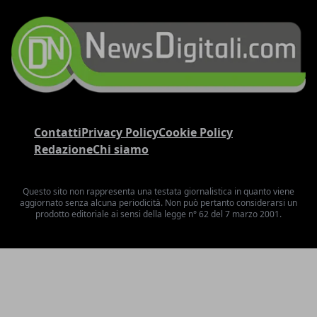
Contatti
Privacy Policy
Cookie Policy
Redazione
Chi siamo
Questo sito non rappresenta una testata giornalistica in quanto viene
aggiornato senza alcuna periodicità. Non può pertanto considerarsi un
prodotto editoriale ai sensi della legge n° 62 del 7 marzo 2001.