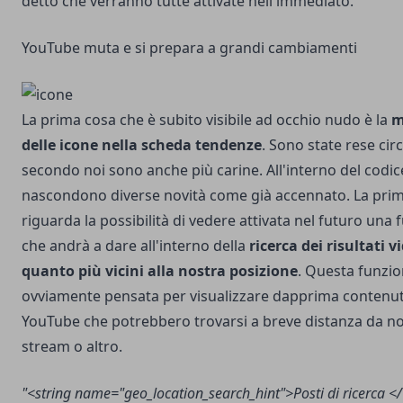
detto che verranno tutte attivate nell'immediato.
YouTube muta e si prepara a grandi cambiamenti
La prima cosa che è subito visibile ad occhio nudo è la
m
delle icone nella scheda tendenze
. Sono state rese circ
secondo noi sono anche più carine. All'interno del codic
nascondono diverse novità come già accennato. La pri
riguarda la possibilità di vedere attivata nel futuro una
che andrà a dare all'interno della
ricerca dei risultati v
quanto più vicini alla nostra posizione
. Questa funzio
ovviamente pensata per visualizzare dapprima contenut
YouTube che potrebbero trovarsi a breve distanza da n
stream o altro.
"<string name="geo_location_search_hint">Posti di ricerca </