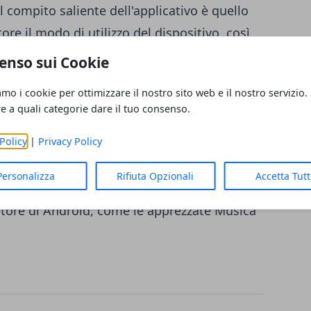
 compito saliente dell'applicativo è quello
e il modo di utilizzo del dispositivo, così
i d'uso ed esigenze al fine di offrire il
enso sui Cookie
sibile. Inoltre, offre suggerimenti
amo i cookie per ottimizzare il nostro sito web e il nostro servizio.
i di utilizzo e sull'ambiente del dispositivo.
re a quali categorie dare il tuo consenso.
are di analisi, chiamato a raccogliere ed
Policy
|
Privacy Policy
ue il suo approdo ufficiale all'interno del
amo a questo punto che tante altre app Sony
Personalizza
Rifiuta Opzionali
Accetta Tut
 nuovo modus operandi, fermo restando che
store di Android, come le apprezzate Musica