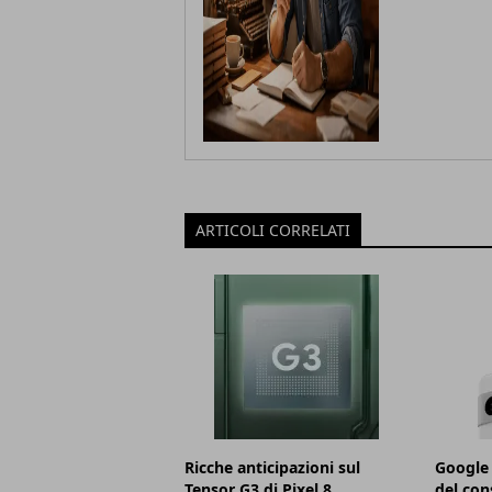
ARTICOLI CORRELATI
Ricche anticipazioni sul
Google 
Tensor G3 di Pixel 8
del con