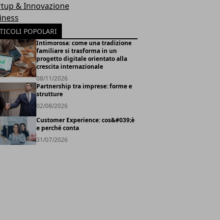
rtup & Innovazione
iness
TICOLI POPOLARI
Intimorosa: come una tradizione
familiare si trasforma in un
progetto digitale orientato alla
crescita internazionale
08/11/2026
Partnership tra imprese: forme e
strutture
02/08/2026
Customer Experience: cos&#039;è
e perché conta
31/07/2026