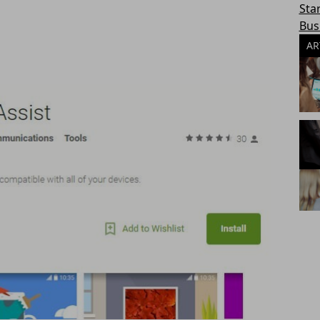
Sta
Bus
AR