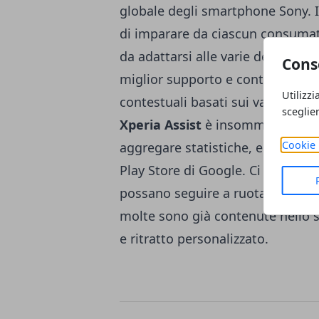
globale degli smartphone Sony. Il
di imparare da ciascun consumator
da adattarsi alle varie destinazion
Cons
miglior supporto e contributo pos
Utilizzi
contestuali basati sui vari modell
sceglie
Xperia Assist
è insomma un softw
Cookie 
aggregare statistiche, e farà dunq
Play Store di Google. Ci aspetti
possano seguire a ruota questo
molte sono già contenute nello 
e ritratto personalizzato.