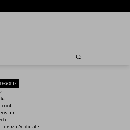
Cerca
TEGORIE
ws
de
fronti
ensioni
erte
lligenza Artificiale