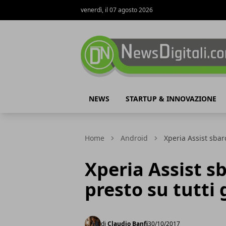
venerdì, il 07 agosto 2026
NewsDigitali.com
NEWS
STARTUP & INNOVAZIONE
Home
Android
Xperia Assist sbar
Xperia Assist sb
presto su tutti
di
Claudio Banfi
30/10/2017