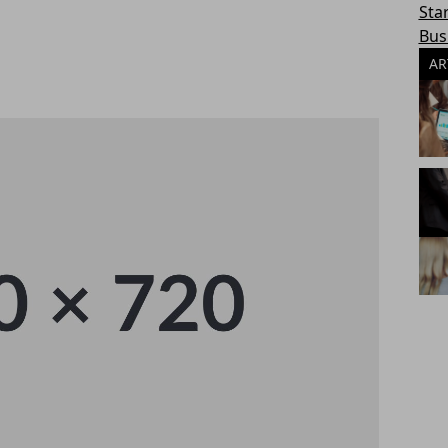
Sta
Bus
AR