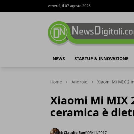
venerdì, il 07 agosto 2026
NewsDigitali.com
NEWS
STARTUP & INNOVAZIONE
Home
Android
Xiaomi Mi MIX 2 in
Xiaomi Mi MIX 2
ceramica è diet
di
Claudio Banfi
05/11/2017