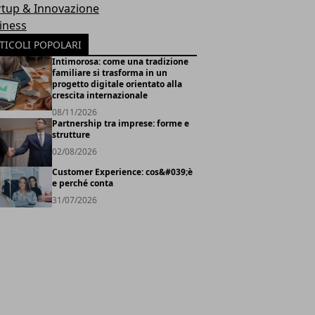
rtup & Innovazione
iness
TICOLI POPOLARI
Intimorosa: come una tradizione
familiare si trasforma in un
progetto digitale orientato alla
crescita internazionale
08/11/2026
Partnership tra imprese: forme e
strutture
02/08/2026
Customer Experience: cos&#039;è
e perché conta
31/07/2026