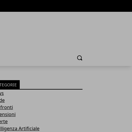
Cerca
TEGORIE
ws
de
fronti
ensioni
erte
lligenza Artificiale