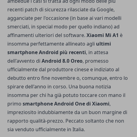
ambedue i casi si tratta ad ogni modo delle più
recenti patch di sicurezza rilasciate da Google,
agganciate per l'occasione (in base ai vari modelli
smerciati, in special modo per quello indiano) ad
affinamenti ulteriori del software.
Xiaomi Mi A1
è
insomma perfettamente allineato agli
ultimi
smartphone Android più recenti
, in attesa
dell'avvento di
Android 8.0 Oreo
, promesso
ufficialmente dal produttore cinese e indiziato al
debutto entro fine novembre o, comunque, entro lo
spirare dell'anno in corso. Una buona notizia
insomma per chi ha già potuto toccare con mano il
primo
smartphone Android One di Xiaomi
,
impreziosito indubbiamente da un buon margine di
rapporto qualità-prezzo. Peccato soltanto che non
sia venduto ufficialmente in Italia.