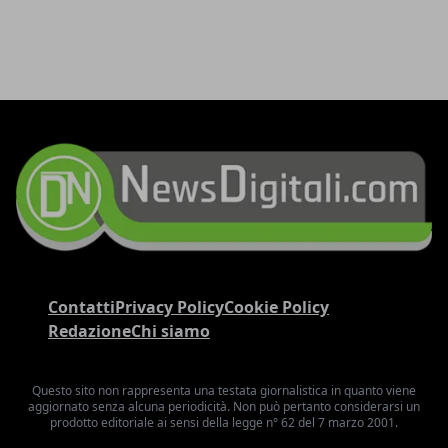
Contatti
Privacy Policy
Cookie Policy
Redazione
Chi siamo
Questo sito non rappresenta una testata giornalistica in quanto viene
aggiornato senza alcuna periodicità. Non può pertanto considerarsi un
prodotto editoriale ai sensi della legge n° 62 del 7 marzo 2001.