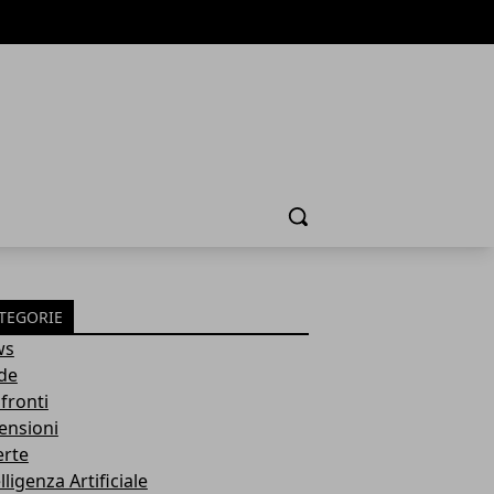
Cerca
TEGORIE
ws
de
fronti
ensioni
erte
lligenza Artificiale