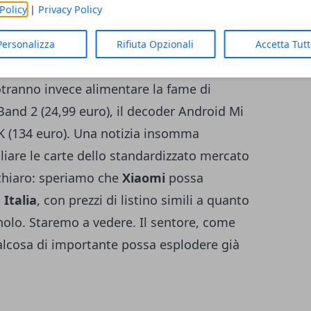
 un ruolo di primo piano anche in Europa e,
Policy
|
Privacy Policy
 A1
, metterà a disposizione un ampio
 Mi MIX 2 (499 euro) a Xiaomi Mi Max 2 (279
Personalizza
Rifiuta Opzionali
Accetta Tut
Redmi 4A (99 euro) e per il sempre-verde
otranno invece alimentare la fame di
and 2 (24,99 euro), il decoder Android Mi
4K (134 euro). Una notizia insomma
liare le carte dello standardizzato mercato
 chiaro: speriamo che
Xiaomi
possa
 Italia
, con prezzi di listino simili a quanto
gnolo. Staremo a vedere. Il sentore, come
ualcosa di importante possa esplodere già