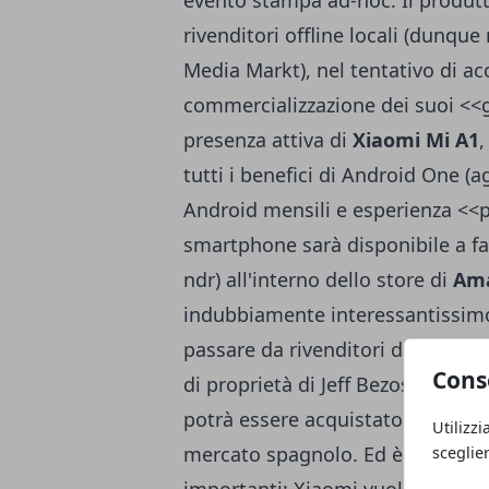
evento stampa ad-hoc. Il produtt
rivenditori offline locali (dunque
Media Markt), nel tentativo di ac
commercializzazione dei suoi <<gi
presenza attiva di
Xiaomi Mi A1
,
tutti i benefici di Android One (
Android mensili e esperienza <<p
smartphone sarà disponibile a f
ndr) all'interno dello store di
Am
indubbiamente interessantissimo 
passare da rivenditori di terze p
Cons
di proprietà di Jeff Bezos, ad 
potrà essere acquistato anche t
Utilizzi
mercato spagnolo
. Ed è proprio
sceglie