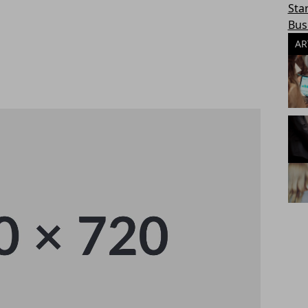
Sta
Bus
AR