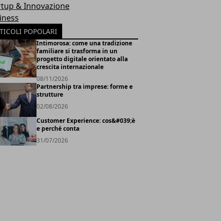
rtup & Innovazione
iness
TICOLI POPOLARI
Intimorosa: come una tradizione
familiare si trasforma in un
progetto digitale orientato alla
crescita internazionale
08/11/2026
Partnership tra imprese: forme e
strutture
02/08/2026
Customer Experience: cos&#039;è
e perché conta
31/07/2026