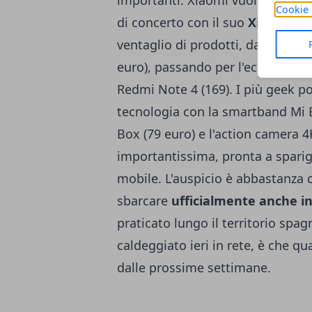
importanti: Xiaomi vuol recitare
Cookie 
di concerto con il suo
Xiaomi Mi
ventaglio di prodotti, da Xiaomi
euro), passando per l'economico 
Redmi Note 4 (169). I più geek p
tecnologia con la smartband Mi B
Box (79 euro) e l'action camera 
importantissima, pronta a sparig
mobile. L'auspicio è abbastanza
sbarcare
ufficialmente anche in
praticato lungo il territorio spa
caldeggiato ieri in rete, è che q
dalle prossime settimane.