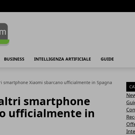
BUSINESS
INTELLIGENZA ARTIFICIALE
GUIDE
tri smartphone Xiaomi sbarcano ufficialmente in Spagna
CA
Ne
 altri smartphone
Gui
 ufficialmente in
Con
Rec
Off
Inte