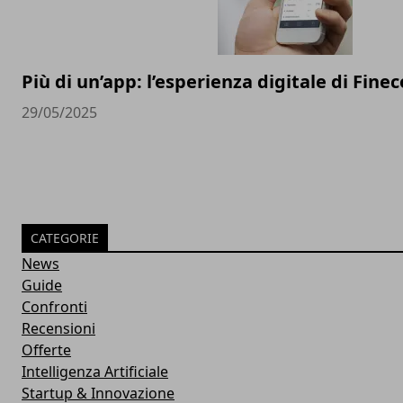
Più di un’app: l’esperienza digitale di Finec
29/05/2025
CATEGORIE
News
Guide
Confronti
Recensioni
Offerte
Intelligenza Artificiale
Startup & Innovazione