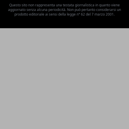
Questo sito non rappresenta una testata giornalistica in quanto viene
aggiornato senza alcuna periodicità. Non può pertanto considerarsi un
prodotto editoriale ai sensi della legge n° 62 del 7 marzo 2001.