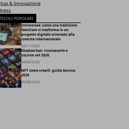
rtup & Innovazione
iness
TICOLI POPOLARI
Intimorosa: come una tradizione
familiare si trasforma in un
progetto digitale orientato alla
crescita internazionale
08/11/2026
Shadow ban: riconoscerlo e
uscirne nel 2026
09/08/2026
NFT come crearli: guida tecnica
2026
06/08/2026