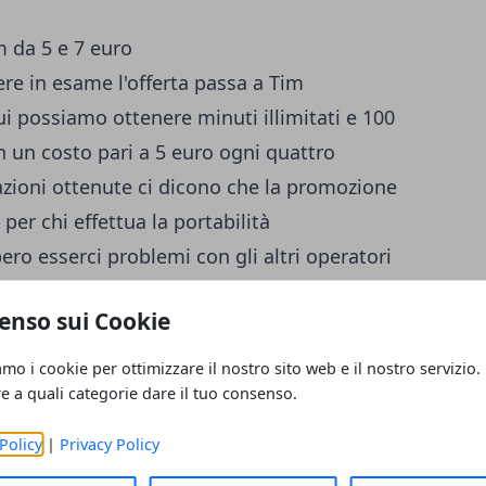
m da 5 e 7 euro
e in esame l'offerta passa a Tim
ui possiamo ottenere minuti illimitati e 100
 un costo pari a 5 euro ogni quattro
zioni ottenute ci dicono che la promozione
per chi effettua la portabilità
o esserci problemi con gli altri operatori
er chi vuole restare sotto i 10 euro
enso sui Cookie
a Tim è data dalla promozione
Tim Five
e ugualmente minuti illimitati verso tutti e
amo i cookie per ottimizzare il nostro sito web e il nostro servizio.
olito costo per il pubblico fissato a 5 euro
re a quali categorie dare il tuo consenso.
o caso, però, la particolare denominazione
Policy
|
Privacy Policy
ene da Wind, tenendo ben presente che non