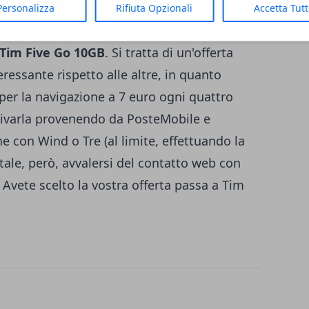
 abilitati a procedere con l'attivazione. A
Personalizza
Rifiuta Opzionali
Accetta Tut
e la Tim Five Go + 5 Giga Gratis, più
Tim Five Go 10GB
. Si tratta di un'offerta
essante rispetto alle altre, in quanto
er la navigazione a 7 euro ogni quattro
ttivarla provenendo da PosteMobile e
 con Wind o Tre (al limite, effettuando la
tale, però,
avvalersi del contatto web con
. Avete scelto la vostra offerta passa a Tim