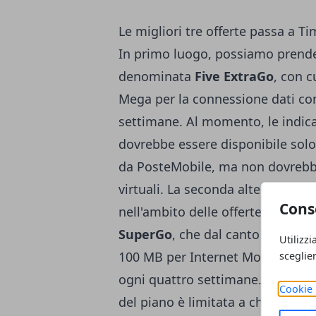
Le migliori tre offerte passa a Ti
In primo luogo, possiamo prender
denominata
Five ExtraGo
, con c
Mega per la connessione dati con
settimane. Al momento, le indica
dovrebbe essere disponibile solo 
da PosteMobile, ma non dovrebber
virtuali. La seconda alternativa p
Cons
nell'ambito delle offerte passa 
SuperGo
, che dal canto suo offr
Utilizzi
100 MB per Internet Mobile, con s
sceglie
ogni quattro settimane. In quest
Cookie 
del piano è limitata a chi provi