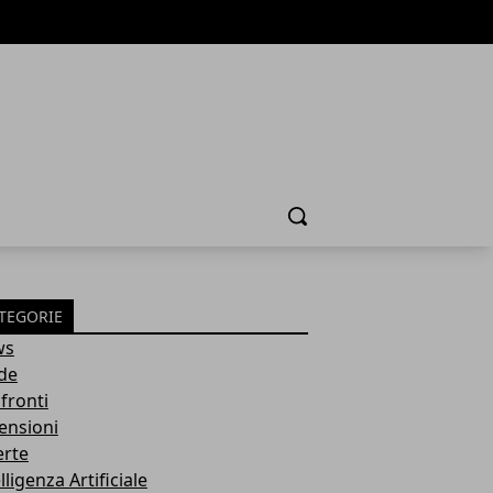
Cerca
TEGORIE
ws
de
fronti
ensioni
erte
lligenza Artificiale