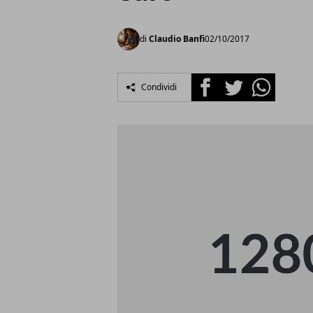
di
Claudio Banfi
02/10/2017
Facebook
Twitter
Whatsapp
Condividi