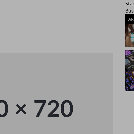
Sta
Bus
AR