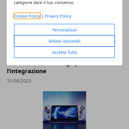
categorie dare il tuo consenso.
Cookie Policy
|
Privacy Policy
Personalizza
Rifiuta Opzionali
Accetta Tutto
Come Funziona Google Analytics 4:
cambiamenti e consigli per
l’integrazione
31/08/2023